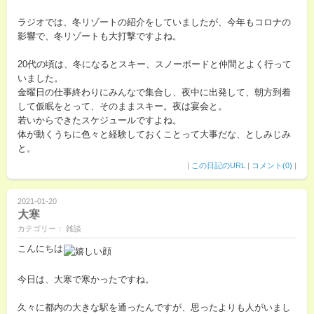
ラジオでは、冬リゾートの紹介をしていましたが、今年もコロナの
影響で、冬リゾートも大打撃ですよね。
20代の頃は、冬になるとスキー、スノーボードと仲間とよく行って
いました。
金曜日の仕事終わりにみんなで集合し、夜中に出発して、朝方到着
して仮眠をとって、そのままスキー。夜は宴会と。
若いからできたスケジュールですよね。
体が動くうちに色々と経験しておくことって大事だな、としみじみ
と。
|
この日記のURL
|
コメント(0)
|
2021-01-20
大寒
カテゴリー： 雑談
こんにちは
今日は、大寒で寒かったですね。
久々に都内の大きな駅を通ったんですが、思ったよりも人がいまし