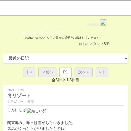
love2log
acchanスタッフブログ
acchan.comスタッフの日々の様子をお伝えしていきます。
acchanスタッフS子
｜＜
＜前へ
P1
次へ＞
＞｜
全3件中 1-3件目
2021-01-29
冬リゾート
カテゴリー： 雑談
こんにちは
関東地方、昨日は雪がちらつきました。
気温がぐっと下がりましたものね。