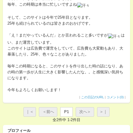
毎年、この時期は本当に忙しいですよね
そして、このサイトは今年で25年目となります。
25年も続けられているのは皆さまのおかげです。
「え！まだやっているんだ」とか言われること多いですが
は
い、まだ運営しています。
このサイトは広告費で運営をしていて、広告費も大変動もあり、大
暴落したり。25年、色々なことがありました。
毎年この時期になると、このサイトを作り出した時の話になり、あ
の時の第一歩が人生に大きく影響したんだな。。と感慨深い気持ち
になります。
今年もよろしくお願いします！
|
この日記のURL
|
コメント(0)
|
｜＜
＜前へ
P1
次へ＞
＞｜
全2件中 1-2件目
プロフィール