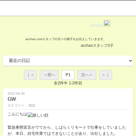
love2log
acchanスタッフブログ
acchan.comスタッフの日々の様子をお伝えしていきます。
acchanスタッフS子
｜＜
＜前へ
P1
次へ＞
＞｜
全2件中 1-2件目
2021-04-30
GW
カテゴリー： 雑談
こんにちは
緊急事態宣言がでてから、しばらくリモートで仕事をしていました
が、本日、自宅作業ではできないことがあり、出社しました。