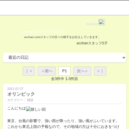
love2log
acchanスタッフブログ
acchan.comスタッフの日々の様子をお伝えしていきます。
acchanスタッフS子
｜＜
＜前へ
P1
次へ＞
＞｜
全3件中 1-3件目
2021-07-27
オリンピック
カテゴリー： 雑談
こんにちは
東京、台風の影響で、強い雨が降ったり、強い風がふいています。
これから東北上陸の予報なので、その地域の方は十分におきをつけ