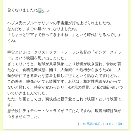
暑くなりましたね
ベゾス氏のブルーオリジンの宇宙船が打ち上げられましたね。
なんだか、すごい世の中になりましたね。
「ちょっと宇宙まで行ってきますね。」という時代になるんでしょ
うね。
宇宙といえば、クリストファー・ノーラン監督の「インターステラ
ー」という映画を思い出しました。
ざっくりいうと、地球が異常気象により砂嵐が吹き荒れ、食物が育
たなく、食料危機状態に陥り、人類滅亡の危機から救うために、人
類が居住できる新たな惑星を探しに行くという話なんですけどね。
この映画、映像がとても綺麗です。お話は、相対性理論がわかって
ないと難しく、時空が変わったり、4次元の世界...と私の脳が追いつ
いていきませんでした。
ただ、映画としては、爽快感と親子愛とこれぞ映画！という映画で
す。
息子役にティモシー・シャラメがでてたんですね。鑑賞当時は気が
つきませんでした。
|
この日記のURL
|
コメント(0)
|