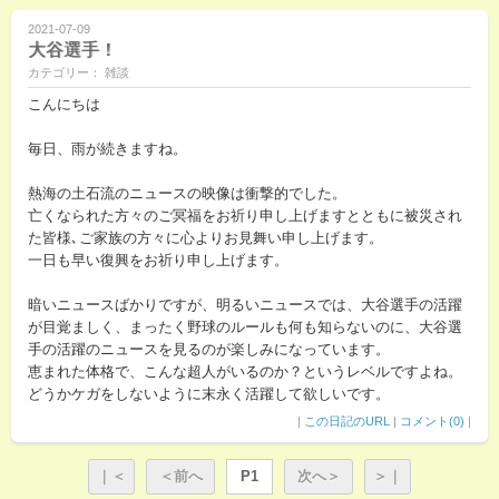
2021-07-09
大谷選手！
カテゴリー： 雑談
こんにちは
毎日、雨が続きますね。
熱海の土石流のニュースの映像は衝撃的でした。
亡くなられた方々のご冥福をお祈り申し上げますとともに被災され
た皆様､ご家族の方々に心よりお見舞い申し上げます。
一日も早い復興をお祈り申し上げます。
暗いニュースばかりですが、明るいニュースでは、大谷選手の活躍
が目覚ましく、まったく野球のルールも何も知らないのに、大谷選
手の活躍のニュースを見るのが楽しみになっています。
恵まれた体格で、こんな超人がいるのか？というレベルですよね。
どうかケガをしないように末永く活躍して欲しいです。
|
この日記のURL
|
コメント(0)
|
｜＜
＜前へ
P1
次へ＞
＞｜