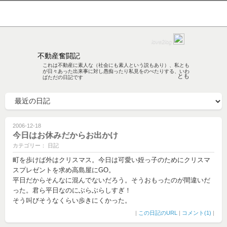
love2log
不動産奮闘記
これは不動産に素人な（社会にも素人という説もあり）、私とも
が日々あった出来事に対し愚痴ったり私見をのべたりする、いわ
とも
ばただの日記です
2006-12-18
今日はお休みだからお出かけ
カテゴリー： 日記
町を歩けば外はクリスマス。今日は可愛い姪っ子のためにクリスマ
スプレゼントを求め高島屋にGO。
平日だからそんなに混んでないだろう。そうおもったのが間違いだ
った。君ら平日なのにぶらぶらしすぎ！
そう叫びそうなくらい歩きにくかった。
|
この日記のURL
|
コメント(1)
|