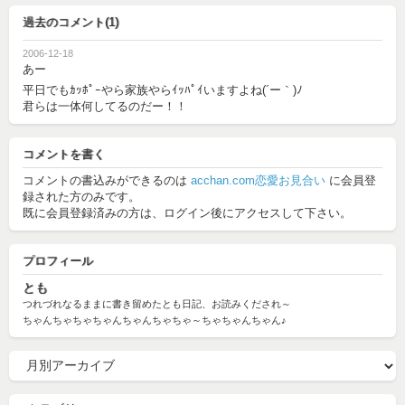
過去のコメント(1)
2006-12-18
あー
平日でもｶｯﾎﾟｰやら家族やらｲｯﾊﾟｲいますよね(´ー｀)ﾉ
君らは一体何してるのだー！！
コメントを書く
コメントの書込みができるのは
acchan.com恋愛お見合い
に会員登
録された方のみです。
既に会員登録済みの方は、ログイン後にアクセスして下さい。
プロフィール
とも
つれづれなるままに書き留めたとも日記、お読みくだされ～
ちゃんちゃちゃちゃんちゃんちゃちゃ～ちゃちゃんちゃん♪