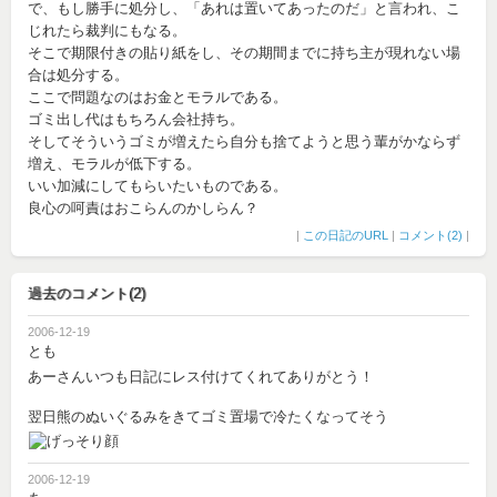
で、もし勝手に処分し、「あれは置いてあったのだ」と言われ、こ
じれたら裁判にもなる。
そこで期限付きの貼り紙をし、その期間までに持ち主が現れない場
合は処分する。
ここで問題なのはお金とモラルである。
ゴミ出し代はもちろん会社持ち。
そしてそういうゴミが増えたら自分も捨てようと思う輩がかならず
増え、モラルが低下する。
いい加減にしてもらいたいものである。
良心の呵責はおこらんのかしらん？
|
この日記のURL
|
コメント(2)
|
過去のコメント(2)
2006-12-19
とも
あーさんいつも日記にレス付けてくれてありがとう！
翌日熊のぬいぐるみをきてゴミ置場で冷たくなってそう
2006-12-19