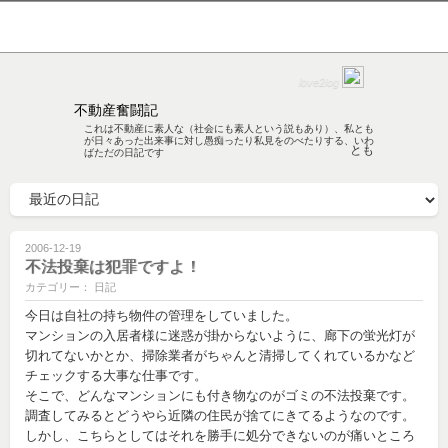
love2log
不動産奮闘記
これは不動産に素人な（社会にも素人という説もあり）、私とも
が日々あった出来事に対し愚痴ったり私見をのべたりする、いわ
とも
ばただの日記です
2006-12-19
不法投棄は犯罪ですよ！
カテゴリー： 日記
今日は自社の持ち物件の管理をしていました。
マンションの入居者様に迷惑が掛からないように、廊下の蛍光灯が
切れてないかとか、掃除業者がちゃんと清掃してくれているかなど
チェックする大事な仕事です。
そこで、どんなマンションにも付き物なのがゴミの不法投棄です。
調査してみるとどうやら近隣の住民が捨てにきてるようなのです。
しかし、こちらとしてはそれを勝手に処分できないのが痛いところ