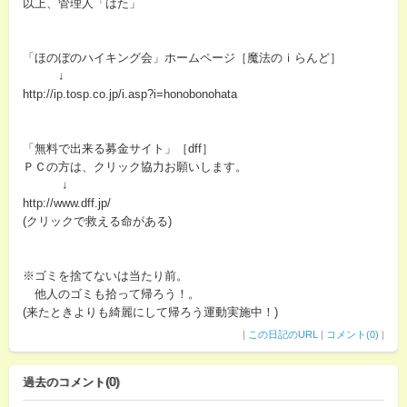
以上、管理人「はた」
「ほのぼのハイキング会」ホームページ［魔法のｉらんど］
↓
http://ip.tosp.co.jp/i.asp?i=honobonohata
「無料で出来る募金サイト」［dff］
ＰＣの方は、クリック協力お願いします。
↓
http://www.dff.jp/
(クリックで救える命がある)
※ゴミを捨てないは当たり前。
他人のゴミも拾って帰ろう！。
(来たときよりも綺麗にして帰ろう運動実施中！)
|
この日記のURL
|
コメント(0)
|
過去のコメント(0)