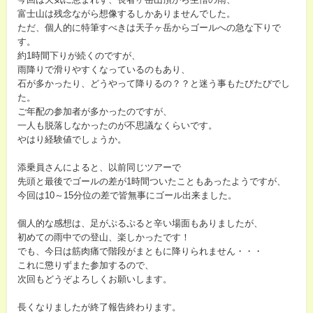
富士山は残念ながら想像するしかありませんでした。
ただ、個人的に特筆すべきは天子ヶ岳からゴールへの急な下りで
す。
約1時間下りが続くのですが、
雨降りで滑りやすくなっているのもあり、
石が多かったり、どうやって降りるの？？と迷う事もたびたびでし
た。
ご年配の参加者が多かったのですが、
一人も脱落しなかったのが不思議なくらいです。
やはり経験値でしょうか。
添乗員さんによると、以前同じツアーで
先頭と最後でゴールの差が1時間ついたこともあったようですが、
今回は10～15分位の差で皆無事にゴール出来ました。
個人的な感想は、足がぷるぷると辛い場面もありましたが、
初めての雨中での登山、楽しかったです！
でも、今日は筋肉痛で階段がまともに降りられません・・・
これに懲りずまた参加するので、
次回もどうぞよろしくお願いします。
長くなりましたが終了報告終わります。