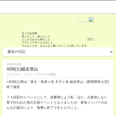
love2log
「はた」日記
日々の出来事
思ったこと・感じたこと
「はた」
どこかでかけた時のこと
アウトドアサークルのこと
そんなことを、なんとなく書いていこうと思っています。
2008-04-28
4/26(土)縦走登山
カテゴリー： アウトドアサークル関連
○4/26(土)登山「富士・長者ヶ岳 天子ヶ岳 縦走登山」(静岡県富士宮)
終了報告
７４回目のイベントにして、諸事情により私「はた」が参加しない
形で行われた初の正規イベントとなりましたが、参加メンバーのみ
んなの協力により、無事に終了できたとのこと。