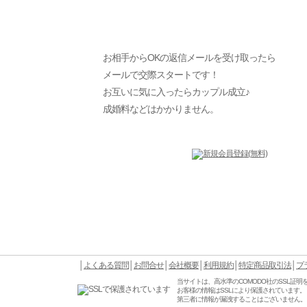
お相手からOKの返信メールを受け取ったら
メールで交際スタートです！
お互いに気に入ったらカップル成立♪
成婚料などはかかりません。
│
よくある質問
│
お問合せ
│
会社概要
│
利用規約
│
特定商品取引法
│
プ
当サイトは、高水準のCOMODO社のSSL証明
お客様の情報はSSLにより保護されています。
第三者に情報が漏洩することはございません。