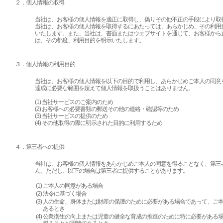
２．個人情報の取得
当社は、お客様の個人情報を適正に取得し、偽りその他不正の手段により取
当社は、お客様の個人情報を取得するにあたっては、あらかじめ、その利用
いたします。また、当社は、書面またはウェブサイトを通じて、お客様から
は、その都度、利用目的を明示いたします。
３．個人情報の利用目的
当社は、お客様の個人情報を以下の目的で利用し、あらかじめご本人の同意
達成に必要な範囲を超えて個人情報を取扱うことはありません。
(1) 当社サービスのご案内のため
(2) お客様への必要書類の郵送その他の連絡・確認等のため
(3) 当社サービスの提供のため
(4) その他取得の際に明示された目的に利用するため
４．第三者への提供
当社は、お客様の個人情報をあらかじめご本人の同意を得ることなく、第三
ん。ただし、以下の場合は第三者に提供することがあります。
(1)
ご本人の同意がある場合
(2)
法令に基づく場合
(3)
人の生命、身体または財産の保護のために必要がある場合であって、ご
あるとき
(4)
公衆衛生の向上または児童の健全な育成の推進のために特に必要がある