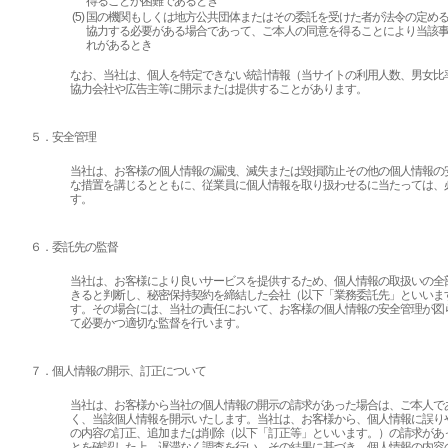
得ることが困難であるとき
(5)
国の機関もしくは地方公共団体またはその委託を受けた者が法令の定め
協力する必要がある場合であって、ご本人の同意を得ることにより当該
れがあるとき
なお、当社は、個人を特定できない統計情報（当サイトの利用人数、男女比
協力会社や広告主等に開示または提供することがあります。
５．安全管理
当社は、お客様の個人情報の漏洩、滅失または毀損防止その他の個人情報の
な措置を講じるとともに、従業員に個人情報を取り扱わせるに当たっては、
す。
６．委託先の監督
当社は、お客様により良いサービスを提供するため、個人情報の取扱いの全
きると判断し、秘密保持契約を締結した会社（以下「業務委託先」といいま
す。その場合には、当社の責任において、お客様の個人情報の安全管理が図
て必要かつ適切な監督を行います。
７．個人情報の開示、訂正について
当社は、お客様から当社の個人情報の開示の請求があった場合は、ご本人で
く、当該個人情報を開示いたします。当社は、お客様から、個人情報に誤り
の内容の訂正、追加または削除（以下「訂正等」といいます。）の請求があ
とを確認した上、遅滞なく調査を行い、その結果に基づき、個人情報の内容