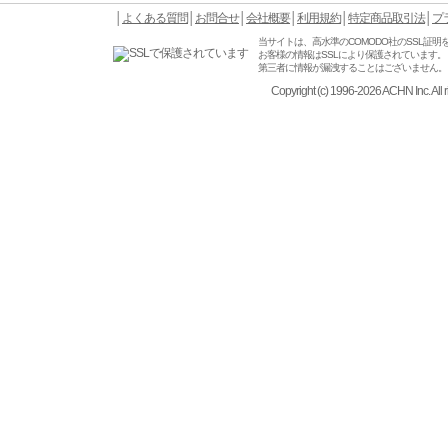
│
よくある質問
│
お問合せ
│
会社概要
│
利用規約
│
特定商品取引法
│
プ
当サイトは、高水準のCOMODO社のSSL証明
お客様の情報はSSLにより保護されています。
第三者に情報が漏洩することはございません。
Copyright (c) 1996-2026 ACHN Inc. All r