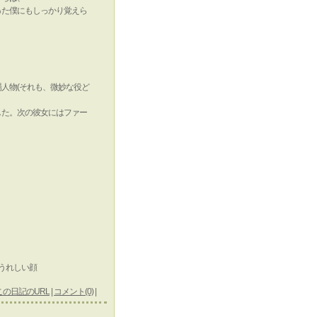
った僕にもしっかり覚えら
。
人物(それも、微妙な役ど
した。次の彼女にはファー
この日記のURL
|
コメント(0)
|