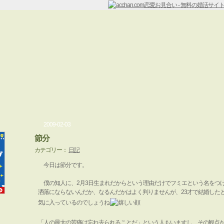
2009-02-03
節分
カテゴリー：
日記
今日は節分です。
僕の知人に、2月3日生まれだからという理由だけでフミエという名をつ
洒落にならないんだか、なるんだかはよく判りませんが、23才で結婚した
気に入っているのでしょうね
「人の最大の苦痛は忘れ去られることだ」という人もいますし、その観点