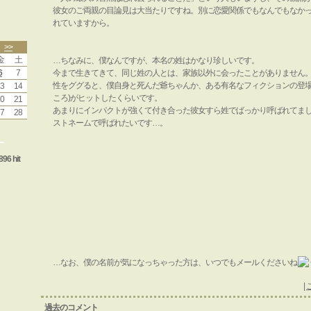
彼女のご両親の目論見は大当たりですね。別に恋愛関係でもなんでもなか
れていますから。
>>
金
土
…ちなみに、僕なんですが、本名の姓はかなり珍しいです。
6
7
今まで生きてきて、同じ姓の人とは、家族以外に会ったことがありません
性をググると、僕自身と死んだ爺ちゃんか、ある有名なフィクションの登場
3
14
ころ)がヒットしたくらいです。
0
21
あまりにインパクトが強くて付き合った彼女すら姓でばっかり呼ばれてま
7
28
ストネームで呼ばれたいです…。
ー
896 hit
…なお、僕の名前が気になっちゃった方は、いつでもメールくださいね
|
過去のコメント