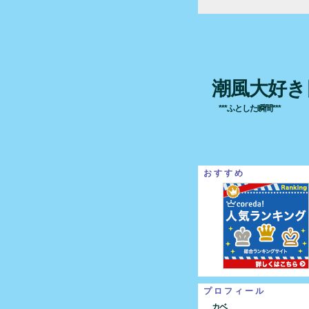
潮風大好き
***ふとした瞬間***
おすすめ
プロフィール
カベ