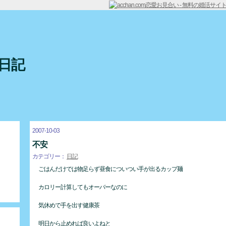
日記
2007-10-03
不安
カテゴリー：
日記
ごはんだけでは物足らず昼食についつい手が出るカップ麺
カロリー計算してもオーバーなのに
気休めで手を出す健康茶
明日から止めれば良いよねと