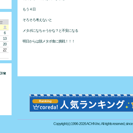
もう４日
そろそろ考えないと
>>
土
メタボになちゃうかな？と不安になる
6
13
明日からは脱メタボ食に挑戦！！！
20
27
 hit
Copyright (c) 1996-2026 ACHN Inc. All rights reserved, sinc