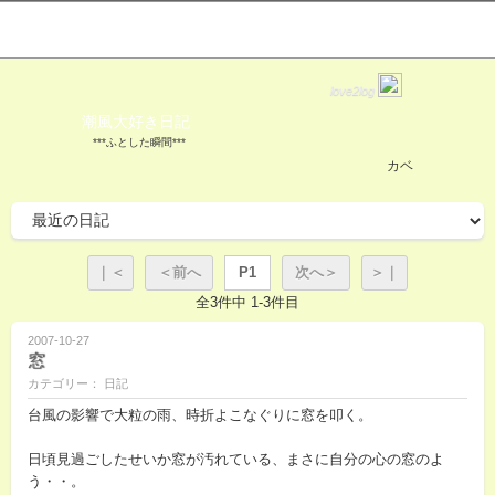
love2log
潮風大好き日記
***ふとした瞬間***
カベ
｜＜
＜前へ
P1
次へ＞
＞｜
全3件中 1-3件目
2007-10-27
窓
カテゴリー： 日記
台風の影響で大粒の雨、時折よこなぐりに窓を叩く。
日頃見過ごしたせいか窓が汚れている、まさに自分の心の窓のよ
う・・。