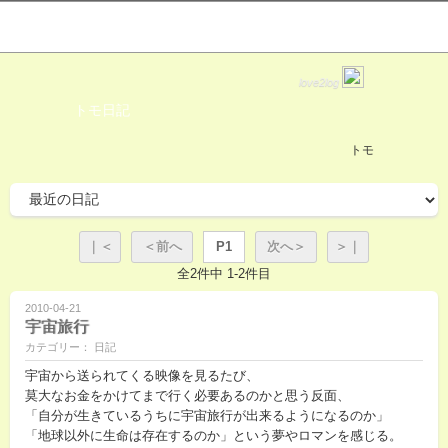
love2log
トモ日記
トモ
｜＜
＜前へ
P1
次へ＞
＞｜
全2件中 1-2件目
2010-04-21
宇宙旅行
カテゴリー： 日記
宇宙から送られてくる映像を見るたび、
莫大なお金をかけてまで行く必要あるのかと思う反面、
「自分が生きているうちに宇宙旅行が出来るようになるのか」
「地球以外に生命は存在するのか」という夢やロマンを感じる。