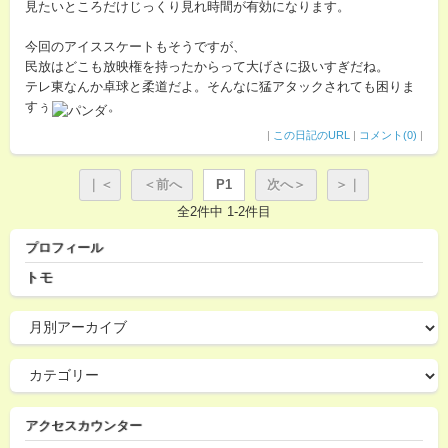
見たいところだけじっくり見れ時間が有効になります。
今回のアイススケートもそうですが、
民放はどこも放映権を持ったからって大げさに扱いすぎだね。
テレ東なんか卓球と柔道だよ。そんなに猛アタックされても困りま
すぅ
。
|
この日記のURL
|
コメント(0)
|
｜＜
＜前へ
P1
次へ＞
＞｜
全2件中 1-2件目
プロフィール
トモ
アクセスカウンター