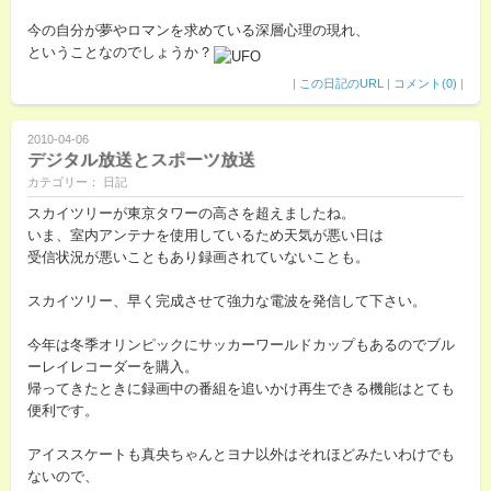
今の自分が夢やロマンを求めている深層心理の現れ、
ということなのでしょうか？
|
この日記のURL
|
コメント(0)
|
2010-04-06
デジタル放送とスポーツ放送
カテゴリー： 日記
スカイツリーが東京タワーの高さを超えましたね。
いま、室内アンテナを使用しているため天気が悪い日は
受信状況が悪いこともあり録画されていないことも。
スカイツリー、早く完成させて強力な電波を発信して下さい。
今年は冬季オリンピックにサッカーワールドカップもあるのでブル
ーレイレコーダーを購入。
帰ってきたときに録画中の番組を追いかけ再生できる機能はとても
便利です。
アイススケートも真央ちゃんとヨナ以外はそれほどみたいわけでも
ないので、