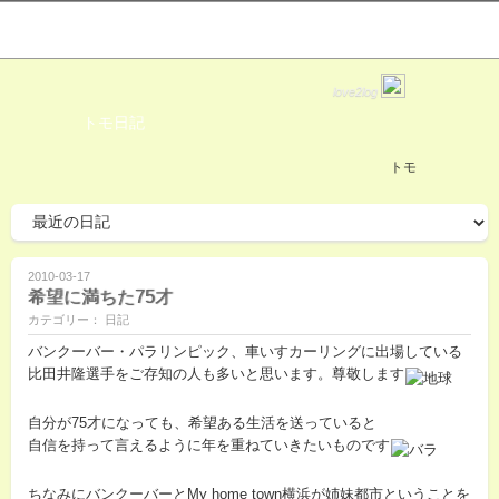
love2log
トモ日記
トモ
2010-03-17
希望に満ちた75才
カテゴリー： 日記
バンクーバー・パラリンピック、車いすカーリングに出場している
比田井隆選手をご存知の人も多いと思います。尊敬します
自分が75才になっても、希望ある生活を送っていると
自信を持って言えるように年を重ねていきたいものです
ちなみにバンクーバーとMy home town横浜が姉妹都市ということを