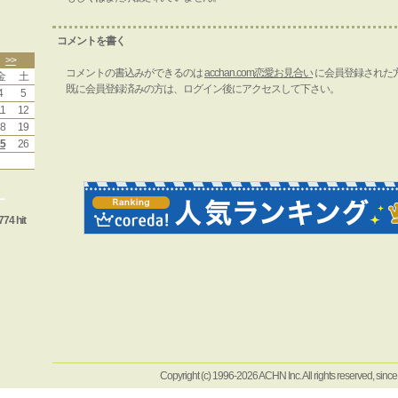
コメントを書く
>>
コメントの書込みができるのは
acchan.com恋愛お見合い
に会員登録された
金
土
既に会員登録済みの方は、ログイン後にアクセスして下さい。
4
5
1
12
8
19
5
26
ー
774 hit
Copyright (c) 1996-2026 ACHN Inc. All rights reserved, sinc