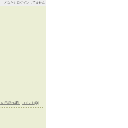
どなたもログインしてません
この日記のURL
|
コメント(0)
|