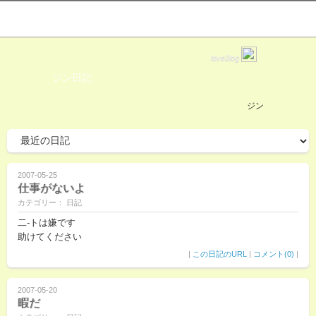
love2log
ジン日記
ジン
2007-05-25
仕事がないよ
カテゴリー： 日記
二-トは嫌です
助けてください
|
この日記のURL
|
コメント(0)
|
2007-05-20
暇だ