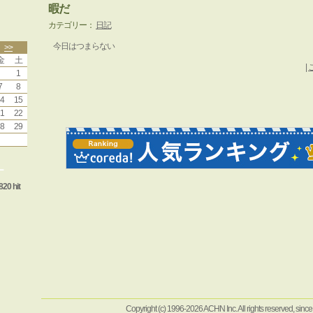
暇だ
カテゴリー：
日記
今日はつまらない
>>
金
土
|
1
7
8
4
15
1
22
8
29
ー
820 hit
Copyright (c) 1996-2026 ACHN Inc. All rights reserved, sinc