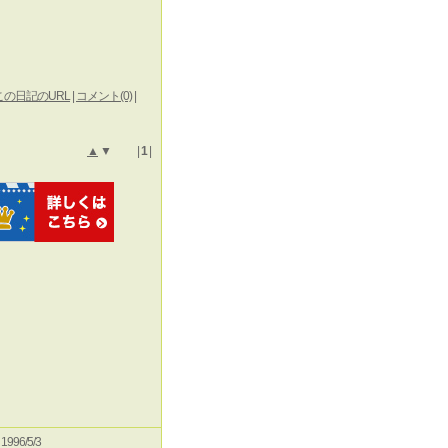
この日記のURL
|
コメント(0)
|
▲
▼ |
1
|
e 1996/5/3