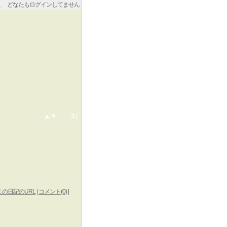
どなたもログインしてません
▲
▼ |
1
|
この日記のURL
|
コメント(0)
|