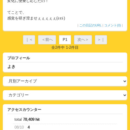
変化に便乗し応じたの！
てことで、
感覚を研ぎ澄ませぇぇぇぇぇ(≧ε≦)
|
この日記のURL
|
コメント(0)
|
｜＜
＜前へ
P1
次へ＞
＞｜
全2件中 1-2件目
プロフィール
よき
アクセスカウンター
total
78,409 hit
08/10
4