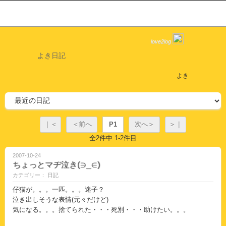
love2log
よき日記
よき
｜＜
＜前へ
P1
次へ＞
＞｜
全2件中 1-2件目
2007-10-24
ちょっとマヂ泣き(∋_∈)
カテゴリー： 日記
仔猫が。。。一匹。。。迷子？
泣き出しそうな表情(元々だけど)
気になる。。。捨てられた・・・死別・・・助けたい。。。