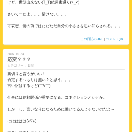
けど、世話出来ない(T_T)結局素通り(>_<)
さいてーだよ。。。情けない。。。
可哀想、情の前ではただただ自分の小ささを思い知らされる。。。
|
この日記のURL
|
コメント(0)
|
2007-10-24
応変？？？
カテゴリー： 日記
裏切りと言うがいい！
否定するつもりは無い？と思う。。。
言い訳はするけど(￣∀￣)
仕事には信頼関係が重要になる。コネクションとかとか。
しかーし、言いなりになるために働いてるんじゃないのだよ～
ははははは(≧∇≦)