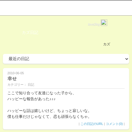
love2log
カズ日記
カズ
2010-06-05
幸せ
カテゴリー： 日記
ここで知り合って友達になった子から、
ハッピーな報告があった♪♪♪
ハッピーな話は嬉しいけど、ちょっと寂しいな。
僕も仕事だけじゃなくて、恋も頑張らなくちゃ。
|
この日記のURL
|
コメント(0)
|