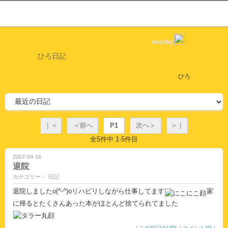
love2log
ひろ日記
ひろ
｜＜
＜前へ
P1
次へ＞
＞｜
全5件中 1-5件目
2007-04-16
退院
カテゴリー： 日記
退院しましたo(^-^)oリハビリしながら仕事してます
家
に帰るとたくさんあった本がほとんど捨てられてました