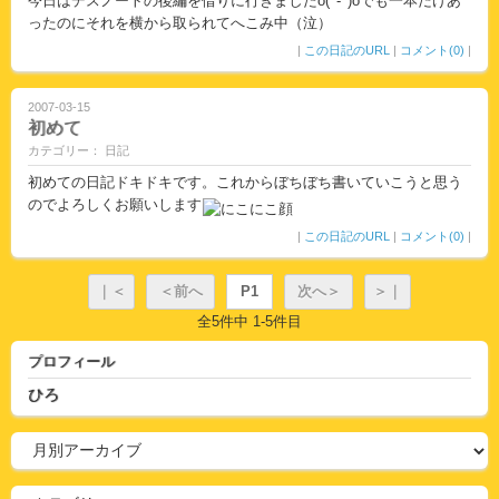
今日はデスノートの後編を借りに行きましたo(^-^)oでも一本だけあ
ったのにそれを横から取られてへこみ中（泣）
|
この日記のURL
|
コメント(0)
|
2007-03-15
初めて
カテゴリー： 日記
初めての日記ドキドキです。これからぼちぼち書いていこうと思う
のでよろしくお願いします
|
この日記のURL
|
コメント(0)
|
｜＜
＜前へ
P1
次へ＞
＞｜
全5件中 1-5件目
プロフィール
ひろ