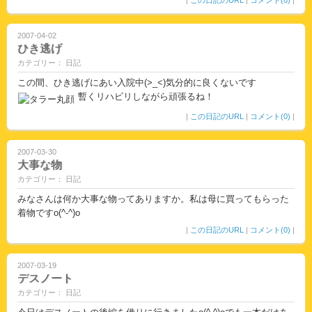
|
この日記のURL
|
コメント(0)
|
2007-04-02
ひき逃げ
カテゴリー： 日記
この間、ひき逃げにあい入院中(>_<)気分的に良くないです
暫くリハビリしながら頑張るね！
|
この日記のURL
|
コメント(0)
|
2007-03-30
大事な物
カテゴリー： 日記
みなさんは何か大事な物ってありますか。私は母に買ってもらった
着物ですo(^-^)o
|
この日記のURL
|
コメント(0)
|
2007-03-19
デスノート
カテゴリー： 日記