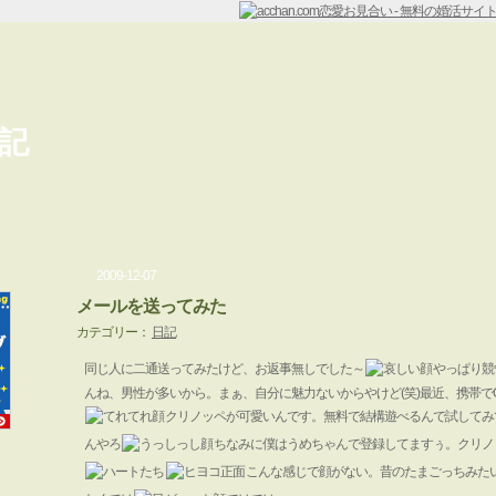
記
2009-12-07
メールを送ってみた
カテゴリー：
日記
同じ人に二通送ってみたけど、お返事無しでした～
やっぱり競
んね、男性が多いから。まぁ、自分に魅力ないからやけど(笑)最近、携帯でG
クリノッペが可愛いんです。無料で結構遊べるんで試してみ
んやろ
ちなみに僕はうめちゃんで登録してますぅ。クリノ
こんな感じで顔がない。昔のたまごっちみた