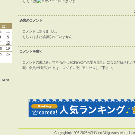
なくては
ではでは
|
過去のコメント
>>
金
土
コメントはありません。
もしくはまだ承認されていません。
4
5
1
12
8
19
コメントを書く
5
26
コメントの書込みができるのは
acchan.com恋愛お見合い
に会員登録された
既に会員登録済みの方は、ログイン後にアクセスして下さい。
ー
834 hit
Copyright (c) 1996-2026 ACHN Inc. All rights reserved, sinc