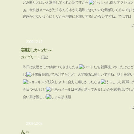
どお断りとはいえ返事してくれた訳ですから
リアクション
ぁ。女性はメールがたくさんくるから処理できないのは理解してるんです
迷惑かけないようにしながら地道にお誘いするしかないですね。ではでは
|
2009-12-12
美味しかった～
カテゴリー：
日記
昨日は友達とモツ鍋食べてきましたぁ
就職祝いやったけどど
じ
愚痴を聞いてあげてたけど、人間関係は難しいですね、話しを聞い
久しぶりに会えて嬉しかったなぁ
帰っ
今日つらいけど
あっメールは何通か送ってみましたがお返事は0でし
会い系は難しい
|
2009-12-08
ん～