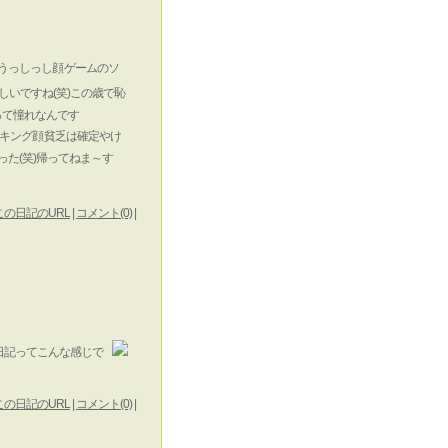
ゲームのソ
しいですね(笑)この歳で恥
って憧れなんです
貧乏は確定やけ
た(笑)帰ってねま～す
この日記のURL
|
コメント(0)
|
日記ってこんな感じで
この日記のURL
|
コメント(0)
|