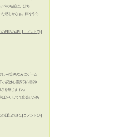
ッペの名前は、ぽち
いな感じかなぁ。餌をやら
この日記のURL
|
コメント(0)
|
びし～(笑)ちなみにゲーム
小説は心霊探偵八雲(神
怖さを感じますね
な事ばかりしてて出会いがあ
この日記のURL
|
コメント(0)
|