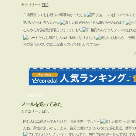
カテゴリー：
日記
二通目送ってもお断りの返事無かったなぁ
まぁ、いっぱいメールくる
無理だから仕方ないかぁ
迷惑かけるん嫌やから諦めます
るんやろか(笑)愚痴日記になってしもた
相変わらずクリノッペのぽち
お風呂も入れれる様になりました
あらら、今度は
何の変化もないのに日記書くのって難しいですね～
|
2009-12-07
メールを送ってみた
カテゴリー：
日記
同じ人に二通送ってみたけど、お返事無しでした～
やっぱり競
んね、男性が多いから。まぁ、自分に魅力ないからやけど(笑)最近、携帯でG
クリノッペが可愛いんです。無料で結構遊べるんで試してみ