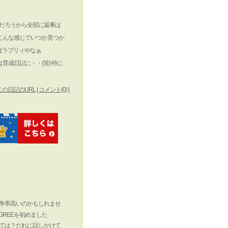
だろうから全部に返事は
こんな感じでいつか見つか
はラブリィやなぁ
育成日記に・・(笑) 特に
この日記のURL
|
コメント(0)
|
争率高いのかもしれませ
REEを初めました
ては？だれに話しかけて