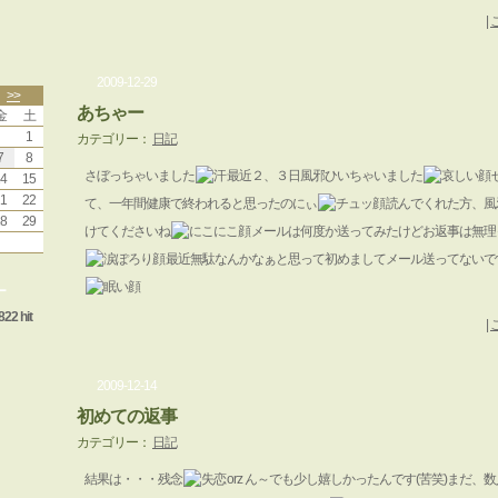
|
2009-12-29
>>
あちゃー
金
土
1
カテゴリー：
日記
7
8
さぼっちゃいました
最近２、３日風邪ひいちゃいました
4
15
1
22
て、一年間健康で終われると思ったのにぃ
読んでくれた方、風
8
29
けてくださいね
メールは何度か送ってみたけどお返事は無理
最近無駄なんかなぁと思って初めましてメール送ってないで
ー
822 hit
|
2009-12-14
初めての返事
カテゴリー：
日記
結果は・・・残念
orz ん～でも少し嬉しかったんです(苦笑)まだ