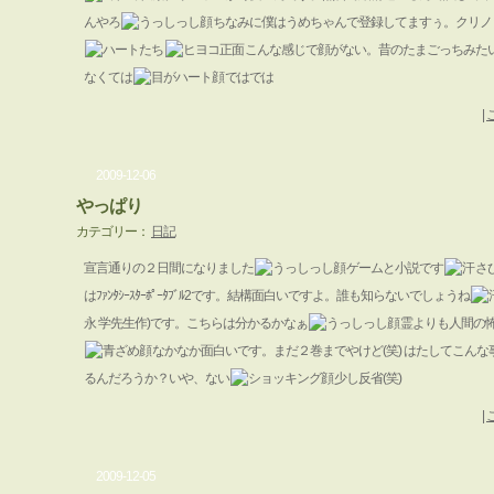
んやろ
ちなみに僕はうめちゃんで登録してますぅ。クリノ
こんな感じで顔がない。昔のたまごっちみた
なくては
ではでは
|
2009-12-06
やっぱり
カテゴリー：
日記
宣言通りの２日間になりました
ゲームと小説です
さ
はﾌｧﾝﾀｼｰｽﾀｰﾎﾟｰﾀﾌﾞﾙ2です。結構面白いですよ。誰も知らないでしょうね
永 学先生作)です。こちらは分かるかなぁ
霊よりも人間の
なかなか面白いです。まだ２巻までやけど(笑) はたしてこん
るんだろうか？いや、ない
少し反省(笑)
|
2009-12-05