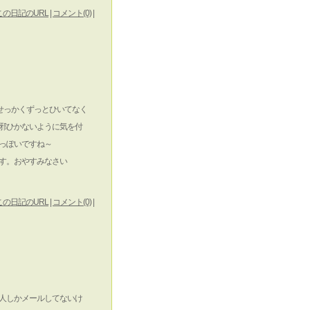
この日記のURL
|
コメント(0)
|
せっかくずっとひいてなく
邪ひかないように気を付
っぽいですね～
す。おやすみなさい
この日記のURL
|
コメント(0)
|
、数人しかメールしてないけ