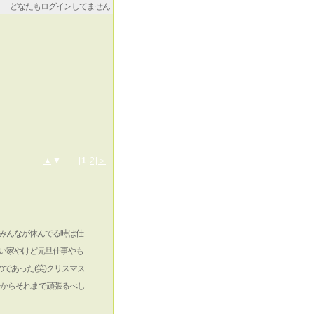
どなたもログインしてません
▲
▼ |
1
|
2
|
＞
みんなが休んでる時は仕
い家やけど元旦仕事やも
であった(笑)クリスマス
やからそれまで頑張るべし