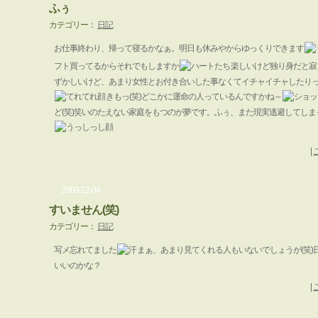
ふぅ
カテゴリー：
日記
お仕事終わり、帰って寝るかなぁ。明日も休みやからゆっくりできます
フト買ってるからそれでもしますか
楽しいけど独り身だと寂
ずかしいけど、あまり女性とお付き合いした事なくてイチャイチャしたり
きもっ(笑)どこかに運命の人っているんですかね～
ど(笑)笑いのたえない家庭をもつのが夢です。ふぅ、また現実逃避してしまっ
|
2009-12-04
すいません(笑)
カテゴリー：
日記
写メ忘れてました
まぁ、あまり見てくれる人もいないでしょうが(笑)
いいのかな？
|