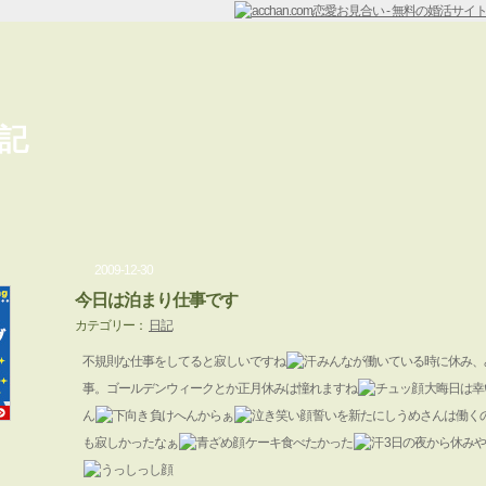
記
2009-12-30
今日は泊まり仕事です
カテゴリー：
日記
不規則な仕事をしてると寂しいですね
みんなが働いている時に休み、
事。ゴールデンウィークとか正月休みは憧れますね
大晦日は幸
ん
負けへんからぁ
誓いを新たにしうめさんは働くの
も寂しかったなぁ
ケーキ食べたかった
3日の夜から休み