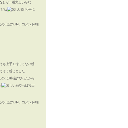
なしが一番悲しいかな
けどね
相手に
この日記のURL
|
コメント(0)
|
うも上手く行ってない感
てそう感じました
たのは0時過ぎやったから
た
やっぱり出
この日記のURL
|
コメント(0)
|