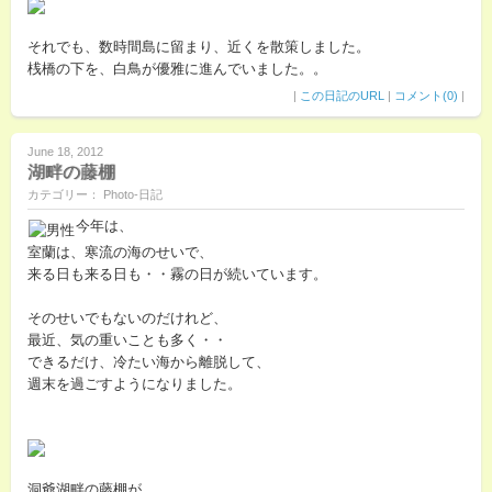
それでも、数時間島に留まり、近くを散策しました。
桟橋の下を、白鳥が優雅に進んでいました。。
|
この日記のURL
|
コメント(0)
|
June 18, 2012
湖畔の藤棚
カテゴリー： Photo-日記
今年は、
室蘭は、寒流の海のせいで、
来る日も来る日も・・霧の日が続いています。
そのせいでもないのだけれど、
最近、気の重いことも多く・・
できるだけ、冷たい海から離脱して、
週末を過ごすようになりました。
洞爺湖畔の藤棚が、