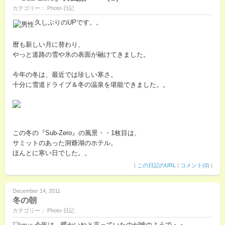
カテゴリー： Photo-日記
久しぶりのUPです。。
暦も新しい月に替わり、
やっと道路の雪や氷の表面が融けてきました。
今年の冬は、最近では珍しい寒さ。
十分に雪道ドライブ＆冬の温泉を堪能できました。。
この冬の『Sub-Zero』の風景・・1枚目は、
サミットのあった洞爺湖のホテル。
ほんとに寒い日でした。。
|
この日記のURL
|
コメント(0)
|
December 14, 2011
冬の朝
カテゴリー： Photo-日記
今年は、暖かいねと言っていたのが嘘のようで・・