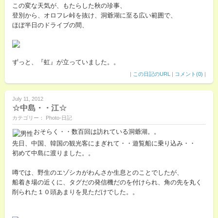
この変な天気が、もたらした秋の珍事、
登別から、オロフレ峠を抜け、洞爺湖に至る広い範囲で、
ほぼ半日のドライブの間、
ずっと、『虹』が立っていました。。
|
この日記のURL
|
コメント(0)
|
July 11, 2012
☆中島・・江☆
カテゴリー： Photo-日記
おそらく・・数百回は訪れている洞爺湖。。
先日、中国、韓国の観光客にまぎれて・・遊覧船に乗り込み・・
初めて中島に渡りました。。
噂では、野生のエゾシカがわんさか生息とのことでしたが、
船着き場の近くに、タグだの発信機だのを付けられ、角の先を丸く
削られた１０頭あまりを見ただけでした。。