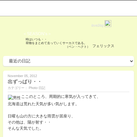
love2log
＜SEASON's＞
時はいつも・・
荷物をまとめて去っていくサーカスである。
フェリックス
（ベン・ヘクト）
November 05, 2012
出ずっぱり・・
カテゴリー： Photo-日記
ここのところ、周期的に寒気が入ってきて、
北海道は荒れた天気が多い気がします。
日曜も山の方に大きな雨雲が居座り、
その他は、陽が射す・・
そんな天気でした。