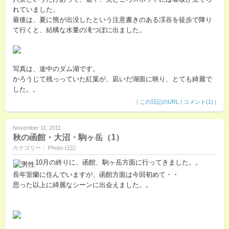
れていました。
最後は、夏に熊が出没したという注意書きのある渓谷を徒歩で降り
て行くと、結構な水量の滝つぼに出ました。
写真は、途中のダム湖です。
かろうじて残っっていた紅葉が、凪いだ湖面に映り、とても綺麗で
した。。
|
この日記のURL
|
コメント(1)
|
November 11, 2011
秋の函館・大沼・駒ヶ岳（1）
カテゴリー： Photo-日記
10月の終りに、函館、駒ヶ岳方面に行ってきました。。
長年室蘭に住んでいますが、函館方面は今回初めて・・
思った以上に綺麗なシーンに出会えました。。