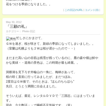
花をつける季節になりました。。
|
この日記のURL
|
コメント(0)
|
May 30, 2012
「三顧の礼」
カテゴリー： Photo-日記
忙しさにかまけて、
ＧＷを過ぎ、桜が咲きて、新緑の季節になってしまいました。。
（室蘭は札幌よりも２Ｗは桜が遅かったので・・）
まだまだ高い山の谷筋は残雪が残っているのに、麓の森や畑は鮮や
かな黄緑・・道南の景色は、この時期が最も綺麗。。
洞爺湖を見下ろす外輪山の一角に、梅林があって、
桜の咲く直前に行ってみましたが、まだつぼみ。
2度目はＧＷ後で、そのときは、”ほんのちらほら”
先日、とうとう満開に出会えました。
そういえば、最近、レンタルＤＶＤで「三国志」にはまっていま
す。
現在、六十数話・・で睡眠不足気味です。（笑）