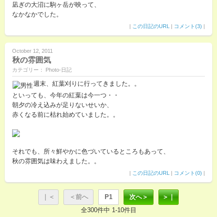
凪ぎの大沼に駒ヶ岳が映って、
なかなかでした。
|
この日記のURL
|
コメント(3)
|
October 12, 2011
秋の雰囲気
カテゴリー： Photo-日記
週末、紅葉刈りに行ってきました。。
といっても、今年の紅葉は今一つ・・
朝夕の冷え込みが足りないせいか、
赤くなる前に枯れ始めていました。。
それでも、所々鮮やかに色づいているところもあって、
秋の雰囲気は味わえました。。
|
この日記のURL
|
コメント(0)
|
｜＜
＜前へ
P1
次へ＞
＞｜
全300件中 1-10件目