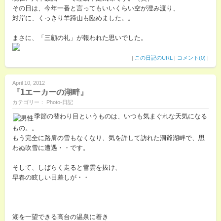
その日は、今年一番と言ってもいいくらい空が澄み渡り、
対岸に、くっきり羊蹄山も臨めました。。
まさに、「三顧の礼」が報われた思いでした。
|
この日記のURL
|
コメント(0)
|
April 10, 2012
『1エーカーの湖畔』
カテゴリー： Photo-日記
季節の替わり目というものは、いつも気まぐれな天気になる
もの。。
もう完全に路肩の雪もなくなり、気を許して訪れた洞爺湖畔で、思
わぬ吹雪に遭遇・・です。
そして、しばらく走ると雪雲を抜け、
早春の眩しい日差しが・・
湖を一望できる高台の温泉に着き