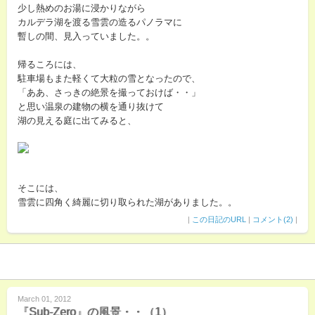
少し熱めのお湯に浸かりながら
カルデラ湖を渡る雪雲の造るパノラマに
暫しの間、見入っていました。。
帰るころには、
駐車場もまた軽くて大粒の雪となったので、
「ああ、さっきの絶景を撮っておけば・・」
と思い温泉の建物の横を通り抜けて
湖の見える庭に出てみると、
そこには、
雪雲に四角く綺麗に切り取られた湖がありました。。
|
この日記のURL
|
コメント(2)
|
March 01, 2012
『Sub-Zero』の風景・・（1）