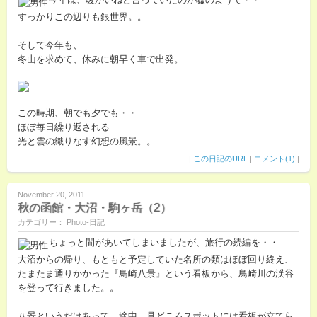
すっかりこの辺りも銀世界。。
そして今年も、
冬山を求めて、休みに朝早く車で出発。
この時期、朝でも夕でも・・
ほぼ毎日繰り返される
光と雲の織りなす幻想の風景。。
|
この日記のURL
|
コメント(1)
|
November 20, 2011
秋の函館・大沼・駒ヶ岳（2）
カテゴリー： Photo-日記
ちょっと間があいてしまいましたが、旅行の続編を・・
大沼からの帰り、もともと予定していた名所の類はほぼ回り終え、
たまたま通りかかった『鳥崎八景』という看板から、鳥崎川の渓谷
を登って行きました。。
八景というだけあって、途中、見どころスポットには看板が立てら