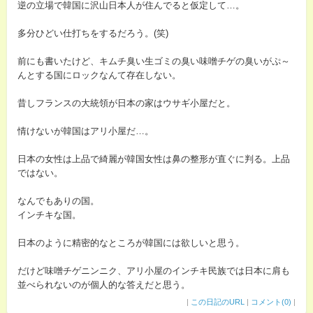
逆の立場で韓国に沢山日本人が住んでると仮定して…。
多分ひどい仕打ちをするだろう。(笑)
前にも書いたけど、キムチ臭い生ゴミの臭い味噌チゲの臭いがぷ～
んとする国にロックなんて存在しない。
昔しフランスの大統領が日本の家はウサギ小屋だと。
情けないが韓国はアリ小屋だ…。
日本の女性は上品で綺麗が韓国女性は鼻の整形が直ぐに判る。上品
ではない。
なんでもありの国。
インチキな国。
日本のように精密的なところが韓国には欲しいと思う。
だけど味噌チゲニンニク、アリ小屋のインチキ民族では日本に肩も
並べられないのが個人的な答えだと思う。
|
この日記のURL
|
コメント(0)
|