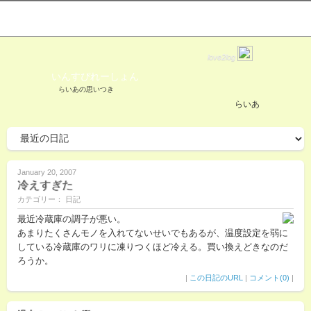
love2log
いんすぴれーしょん
らいあの思いつき
らいあ
January 20, 2007
冷えすぎた
カテゴリー： 日記
最近冷蔵庫の調子が悪い。
あまりたくさんモノを入れてないせいでもあるが、温度設定を弱に
している冷蔵庫のワリに凍りつくほど冷える。買い換えどきなのだ
ろうか。
|
この日記のURL
|
コメント(0)
|