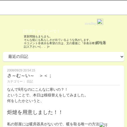
love2log
【日常】オンリーで！
更新間隔もまちまち。
そんな処にも私らしさが出ているような気がします。
琥杜葉
※コメント非表示を希望の方は、文の最後に『非表示希望』とご
記入下さい<(．． )>
2008/09/29 20:54:15
さ～む～い～ ＞＜；
カテゴリー： 日記
なんで9月なのにこんなに寒いの？！
ということで、本日は模様替えをしてみました。
何をしたかというと、
炬燵を用意しました！！
私の部屋には暖房器具がないので、暖を取る唯一の方法