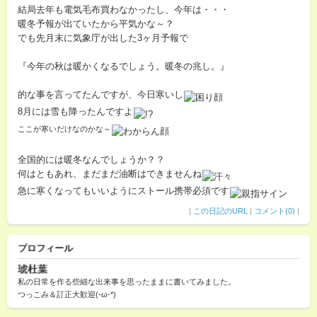
結局去年も電気毛布買わなかったし、今年は・・・
暖冬予報が出ていたから平気かな～？
でも先月末に気象庁が出した3ヶ月予報で
『今年の秋は暖かくなるでしょう。暖冬の兆し。』
的な事を言ってたんですが、今日寒いし
8月には雪も降ったんですよ
ここが寒いだけなのかな～
全国的には暖冬なんでしょうか？？
何はともあれ、まだまだ油断はできませんね
急に寒くなってもいいようにストール携帯必須です
|
この日記のURL
|
コメント(0)
|
プロフィール
琥杜葉
私の日常を作る些細な出来事を思ったままに書いてみました。
つっこみ＆訂正大歓迎(-ω-*)