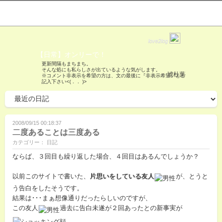
love2log
【日常】オンリーで！
更新間隔もまちまち。
そんな処にも私らしさが出ているような気がします。
琥杜葉
※コメント非表示を希望の方は、文の最後に『非表示希望』とご
記入下さい<(．． )>
2008/09/15 00:18:37
二度あることは三度ある
カテゴリー： 日記
ならば、３回目も繰り返した場合、４回目はあるんでしょうか？
以前このサイトで書いた、
片思いをしている友人
が、とうと
う告白をしたそうです。
結果は･･･まぁ想像通りだったらしいのですが、
この友人
過去に告白未遂が２回あったとの新事実が