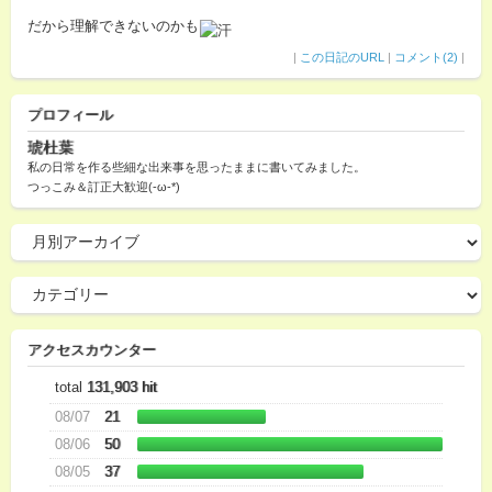
だから理解できないのかも
|
この日記のURL
|
コメント(2)
|
プロフィール
琥杜葉
私の日常を作る些細な出来事を思ったままに書いてみました。
つっこみ＆訂正大歓迎(-ω-*)
アクセスカウンター
total
131,903 hit
08/07
21
08/06
50
08/05
37