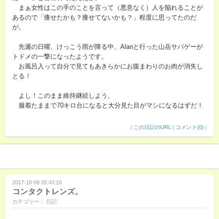
まぁ女性はこの手のことを言って（悪意なく）人を陥れることが
あるので「痩せたかも？痩せてないかも？」程度に思ってたのだ
が。
先週の日曜、けっこう雨が降る中、Alanと行った山岳サバゲーが
トドメの一撃になったようです。
お風呂入って自分で見てもあきらかにお腹まわりのお肉が消失し
とる！
よし！このまま維持継続しよう。
服着たままで70キロ台になると大分見た目がマシになるはずだ！
|
この日記のURL
|
コメント(0)
|
2017-10-08 05:43:16
コンタクトレンズ。
カテゴリー： 日記