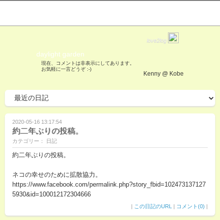
love2log
daylight garden
現在、コメントは非表示にしてあります。
お気軽に一言どうぞ :-)
Kenny @ Kobe
2020-05-16 13:17:54
約二年ぶりの投稿。
カテゴリー： 日記
約二年ぶりの投稿。
ネコの幸せのために拡散協力。
https://www.facebook.com/permalink.php?story_fbid=102473137127
5930&id=100012172304666
|
この日記のURL
|
コメント(0)
|