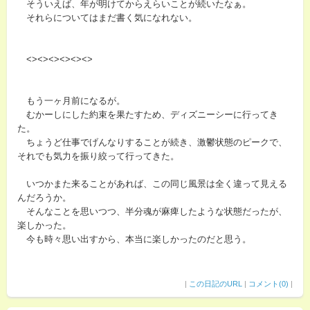
そういえば、年が明けてからえらいことが続いたなぁ。
それらについてはまだ書く気になれない。
<><><><><><>
もう一ヶ月前になるが。
むかーしにした約束を果たすため、ディズニーシーに行ってき
た。
ちょうど仕事でげんなりすることが続き、激鬱状態のピークで、
それでも気力を振り絞って行ってきた。
いつかまた来ることがあれば、この同じ風景は全く違って見える
んだろうか。
そんなことを思いつつ、半分魂が麻痺したような状態だったが、
楽しかった。
今も時々思い出すから、本当に楽しかったのだと思う。
|
この日記のURL
|
コメント(0)
|