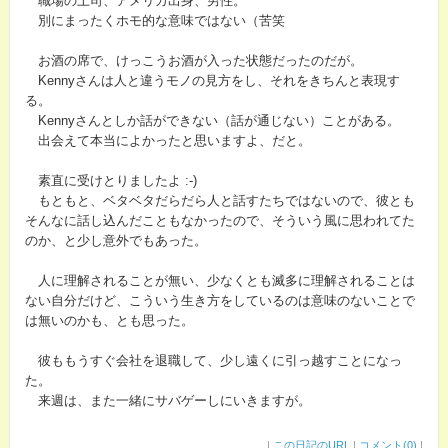
職場の上司、アメリカ出身、男性。
別にまったくホモ的な意味ではない（苦笑
お酒の席で、けっこうお酒が入った状態だったのだが。
Kennyさんは人と違うモノの見方をし、それをきちんと表現す
る。
Kennyさんとしか話ができない（話が通じない）ことがある。
出会えて本当によかったと思いますよ、だと。
素直に受けとりましたよ :-)
もともと、ベタベタだらだら人と話すたちではないので、彼とも
そんなに話し込んだこともなかったので、そういう風に思われてた
のか、と少し意外でもあった。
人に理解されることが無い、少なくとも滅多に理解されることは
ない自分だけど、こういう生き方をしているのは意味のないことで
は無いのかも、とも思った。
彼ももうすぐ会社を退職して、少し遠くに引っ越すことになっ
た。
来週は、また一緒にサバゲーしにいきますが。
|
この日記のURL
|
コメント(0)
|