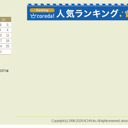
>>
金
土
3
4
0
11
7
18
4
25
1
ー
037 hit
Copyright (c) 1996-2026 ACHN Inc. All rights reserved, sinc