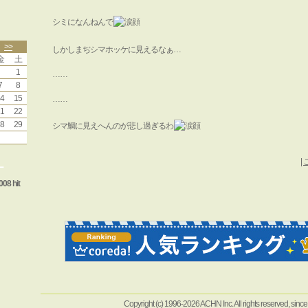
シミになんねんで
>>
しかしまぢシマホッケに見えるなぁ…
金
土
1
……
7
8
4
15
……
1
22
8
29
シマ鯛に見えへんのが悲し過ぎるわ
|
ー
008 hit
Copyright (c) 1996-2026 ACHN Inc. All rights reserved, sinc