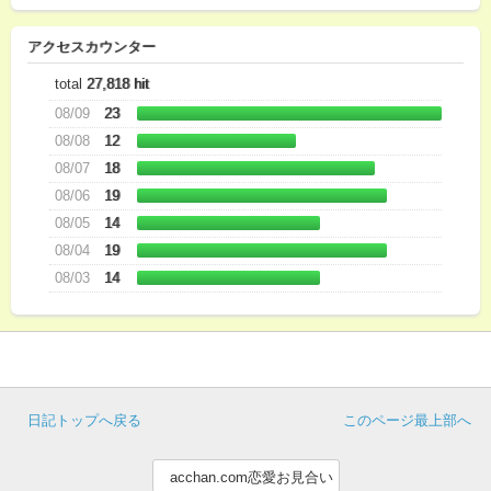
アクセスカウンター
total
27,818 hit
08/09
23
08/08
12
08/07
18
08/06
19
08/05
14
08/04
19
08/03
14
日記トップへ戻る
このページ最上部へ