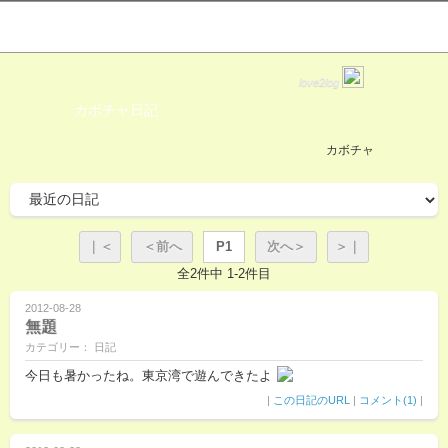
love2log
カボチャ日記
カボチャ
｜＜
＜前へ
P1
次へ＞
＞｜
全2件中 1-2件目
2012-08-28
無題
カテゴリー： 日記
今日も暑かったね。東京湾で遊んできたよ
|
この日記のURL
|
コメント(1)
|