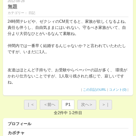
2012-08-28
無題
カテゴリー： 日記
24時間テレビや、ゼクシィのCM見てると、家族が欲しくなるよね。
責任も伴うし、自由気ままにはいれない。守るべき家族がいて、自
分より大切なひとがいるなんて素敵ね。
仲間内では一番早く結婚するんじゃないか？と言われていたわたし
ですが、いまだに1人。
友達はほとんど子持ちで、お受験やらペーパーの話が多く、 環境が
かわり仕方ないことですが、1人取り残された感じで、寂しいです
ね。
|
この日記のURL
|
コメント(0)
|
｜＜
＜前へ
P1
次へ＞
＞｜
全2件中 1-2件目
プロフィール
カボチャ