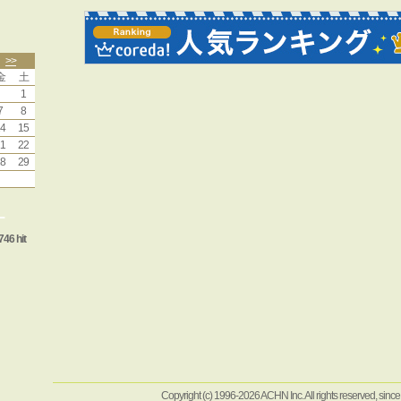
>>
金
土
1
7
8
4
15
1
22
8
29
ー
746 hit
Copyright (c) 1996-2026 ACHN Inc. All rights reserved, sinc