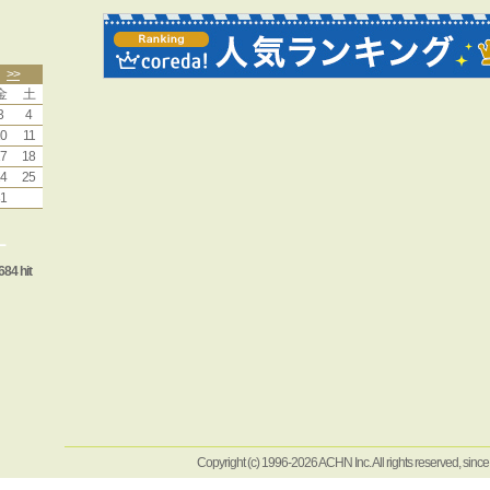
>>
金
土
3
4
0
11
7
18
4
25
1
ー
684 hit
Copyright (c) 1996-2026 ACHN Inc. All rights reserved, sinc