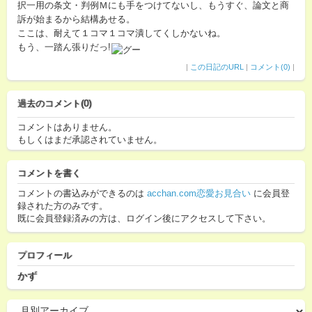
択一用の条文・判例Ｍにも手をつけてないし、もうすぐ、論文と商
訴が始まるから結構あせる。
ここは、耐えて１コマ１コマ潰してくしかないね。
もう、一踏ん張りだっ!
|
この日記のURL
|
コメント(0)
|
過去のコメント(0)
コメントはありません。
もしくはまだ承認されていません。
コメントを書く
コメントの書込みができるのは
acchan.com恋愛お見合い
に会員登
録された方のみです。
既に会員登録済みの方は、ログイン後にアクセスして下さい。
プロフィール
かず