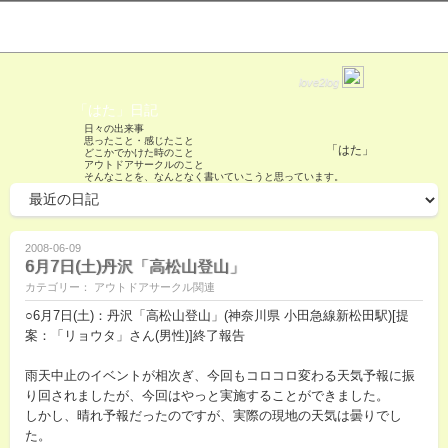
love2log
「はた」日記
日々の出来事
思ったこと・感じたこと
「はた」
どこかでかけた時のこと
アウトドアサークルのこと
そんなことを、なんとなく書いていこうと思っています。
2008-06-09
6月7日(土)丹沢「高松山登山」
カテゴリー： アウトドアサークル関連
○6月7日(土)：丹沢「高松山登山」(神奈川県 小田急線新松田駅)[提
案：「リョウタ」さん(男性)]終了報告
雨天中止のイベントが相次ぎ、今回もコロコロ変わる天気予報に振
り回されましたが、今回はやっと実施することができました。
しかし、晴れ予報だったのですが、実際の現地の天気は曇りでし
た。