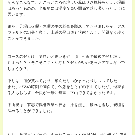
そんなこんなで、ところどころ心地よい風は吹き気持ちがよい場面
はあったものの、全般的には湿度が高い関係で蒸し暑かったように
思います。
また、足場は火曜・木曜の雨の影響を懸念しておりましたが、アス
ファルトの部分も多く、土道の登山道も状態もよく、問題なく歩く
ことができました。
コースの登りは、楽勝かと思いきや、頂上付近の最後の登り坂は、
ちょっと？・そこそこ？・かなり？登りがいがあったのではないで
しょうか？。
下りは、道が荒れており、飛んだりつかまったりしつつでした。
また、バスの時刻の関係で、休憩をとらずの下山でしたが、怪我す
る人もおらず、全員が一緒に無事に下山できてよかったです。
下山後は、有志で鶴巻温泉へ行き、汗を流し、疲れを癒し、親睦を
深めることができました。
なお、参加メンバーの「えーたろー」さん(男性)が、オンラインアル