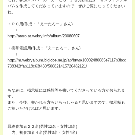
バムを作成してくださっていますので、ぜひご覧になってください
ね。
・ＰＣ用(作成：「えーたろー」さん)
↓
http://ataro.at.webry.info/album/20080607
・携帯電話用(作成：「えーたろー」さん)
↓
http://m.webryalbum.biglobe.ne.jp/ap/brws/10002480085e7117b3bcd
738342ffab118c63f430/500821415726482121/
ちなみに、掲示板には感想等を書いてくださっている方がおられま
す。
また、今後、書かれる方もいらっしゃると思いますので、掲示板も
ご覧いただければと思います。
最終参加者２２名(男性12名・女性10名)
内、初参加者４名(男性0名・女性4名)