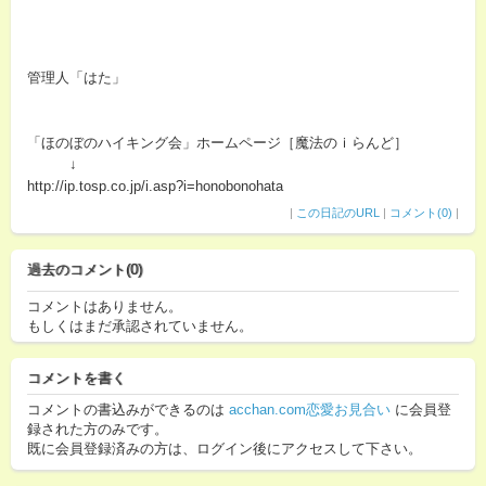
管理人「はた」
「ほのぼのハイキング会」ホームページ［魔法のｉらんど］
↓
http://ip.tosp.co.jp/i.asp?i=honobonohata
|
この日記のURL
|
コメント(0)
|
過去のコメント(0)
コメントはありません。
もしくはまだ承認されていません。
コメントを書く
コメントの書込みができるのは
acchan.com恋愛お見合い
に会員登
録された方のみです。
既に会員登録済みの方は、ログイン後にアクセスして下さい。