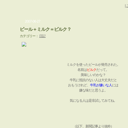
|
2007-06-27
ビール＋ミルク＝ビルク？
カテゴリー：
日記
ミルクを使ったビールが発売された。
名前は
ビルク
だって。
美味しいのかな？
牛乳に抵抗のない人は大丈夫だと
おもうけれど、
牛乳が嫌いな人
には
嫌な味だと思うよ。
気になる人は是非試してみてね。
（以下、新聞記事より抜粋）