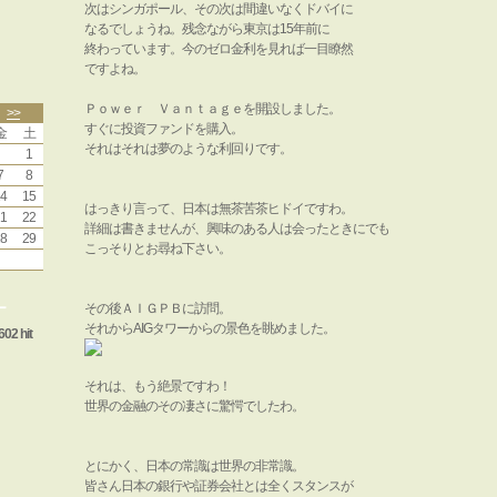
次はシンガポール、その次は間違いなくドバイに
なるでしょうね。残念ながら東京は15年前に
終わっています。今のゼロ金利を見れば一目瞭然
ですよね。
Ｐｏｗｅｒ Ｖａｎｔａｇｅを開設しました。
>>
すぐに投資ファンドを購入。
金
土
それはそれは夢のような利回りです。
1
7
8
4
15
はっきり言って、日本は無茶苦茶ヒドイですわ。
1
22
詳細は書きませんが、興味のある人は会ったときにでも
8
29
こっそりとお尋ね下さい。
ー
その後ＡＩＧＰＢに訪問。
それからAIGタワーからの景色を眺めました。
602 hit
それは、もう絶景ですわ！
世界の金融のその凄さに驚愕でしたわ。
とにかく、日本の常識は世界の非常識。
皆さん日本の銀行や証券会社とは全くスタンスが