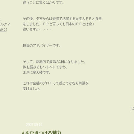
違うことに驚くばかりです。
その後、夕方からは香港で活躍する日本人ＦＰと食事
力
をしました。ＦＰと言っても日本のＦＰとは全く
ビルク？
違いますが・・・・
続く)
投資のアドバイザーです。
そして、刺激的で最高の1日になりました。
体も脳みそもヘトヘトですわ。
まさに摩天楼です。
これぞ金融のプロ！って感じでかなり刺激を
受けました。
|
2007-09-16
人をひきつける魅力