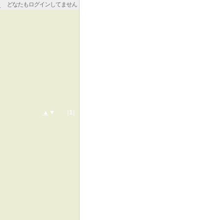
どなたもログインしてません
▲
▼ |
1
|