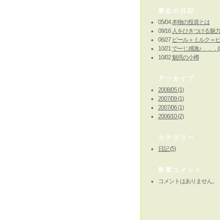
最近の日記
05/04
本物の投資とは
09/16
人をひきつける魅
06/27
ビール＋ミルク＝
10/21
でーじ感激♪．．．(
10/02
魅惑の小樽
アーカイブ
2008/05 (1)
2007/09 (1)
2007/06 (1)
2006/10 (2)
カテゴリー
日記 (5)
新着コメント
コメントはありません。