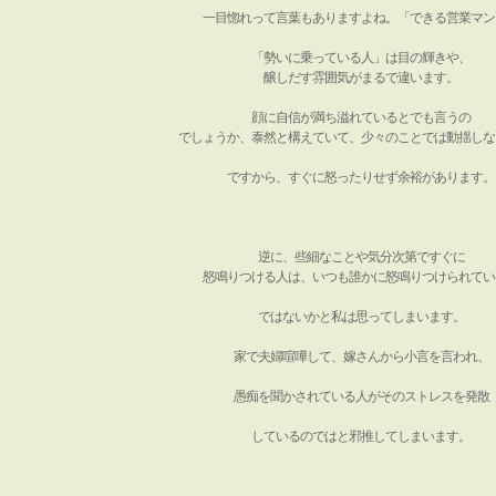
一目惚れって言葉もありますよね。「できる営業マン
「勢いに乗っている人」は目の輝きや、
醸しだす雰囲気がまるで違います。
顔に自信が満ち溢れているとでも言うの
でしょうか、泰然と構えていて、少々のことでは動揺しな
ですから、すぐに怒ったりせず余裕があります。
逆に、些細なことや気分次第ですぐに
怒鳴りつける人は、いつも誰かに怒鳴りつけられてい
ではないかと私は思ってしまいます。
家で夫婦喧嘩して、嫁さんから小言を言われ、
愚痴を聞かされている人がそのストレスを発散
しているのではと邪推してしまいます。