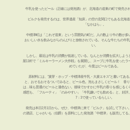
牛乳を使ったビール（正確には発泡酒）が、北海道の道東の町で発売され
ビルクを発売するのは、世界遺産「知床」の空の玄関口でもある北海道
「なかはら」。
中標津町は「これぞ道東」という雰囲気の町だ。人の数より牛の数が多
おいしい水を飲みながらのんびりと放牧されている。そんな牛たちの牛乳
い。
しかし、最近は牛乳の消費が低迷している。なんとか消費を拡大しよう
屋11軒で「ミルキーラーメン大作戦」を展開し、スープに牛乳を使ったラ
めていたが、今度はビールである。
原材料には、"麦芽・ホップ・中標津産牛乳・大麦エキス"と書いてあ
と、おそるおそるついでみると、ビール色。泡もまさしくビール！ 香り
は…味も普通のビールと遜色ない。後味でかすかに牛乳の香りを感じるく
感想も、「フルーティ」「のみやすい」「牛乳嫌いでも飲める」と、好評
7：3で使っているらしい。
発売は本日2月1日から。ぜひ、中標津に来て「ビルク」を試して下さい。1
の酒店、じゃがいも（伯爵）を原料にした発泡酒「中標津」も販売してる