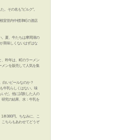
た。その名も"ビルク"。
根室管内中標津町の酒店
い。夏、牛たちは摩周湖の
が美味しくないはずはな
と、昨年は、町のラーメン
ーメンを販売して人気を集
る。白いビールなのか？
も牛乳らしくはない。味
らいだ。他に試飲した人の
。研究の結果、水：牛乳を
本380円。ちなみに、こ
。こちらもあわせてどうぞ