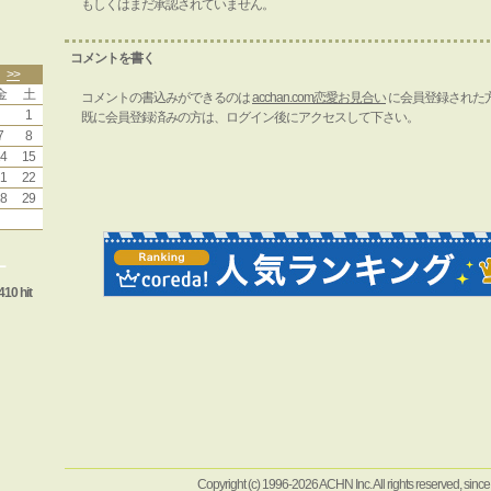
もしくはまだ承認されていません。
コメントを書く
>>
金
土
コメントの書込みができるのは
acchan.com恋愛お見合い
に会員登録された
1
既に会員登録済みの方は、ログイン後にアクセスして下さい。
7
8
4
15
1
22
8
29
ー
410 hit
Copyright (c) 1996-2026 ACHN Inc. All rights reserved, sinc