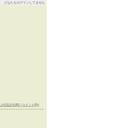
どなたもログインしてません
この日記のURL
|
コメント(0)
|