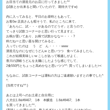
お目当ての酒造元のお店に行ってきました^^
(試飲とか出来ると聞いていたので、期待大ですw)
内に入ってみると、平日のお昼時ともあって、
お客0w 店員さんも暇そうで、私のところに来て、
「あちらに、試・・・があるのでどうぞ」と言うので、
てっきり試飲コーナーかと思い行って見ますと、
お椀が置いてあり、お椀で試飲かななー・・・?
粋だねーと思い蓋を開けてみると、
入っていたのは う ど ん・・・・www
酒造元なのになぜにうどんw と思いつつ 食べてみましたら、
これが結構美味しいw こしがあって喉越しがよく、
香川の讃岐うどんを太麺にしたような感じでして、
2食550円とちょっと高めかなと思いつつ^^: 買ってしまいました><
ちなみに、試飲コーナーは運転の方はご遠慮願いますとの事でした^
^:
(当然ですね^^:)
あとは上司へのお土産と自分用に
八犬伝1.8&#8467; 1本 本醸造 1.8&#8467; 1本
を買ってきました^^。
(美味しいお酒なので、飲みすぎないよう注意しなければ><;