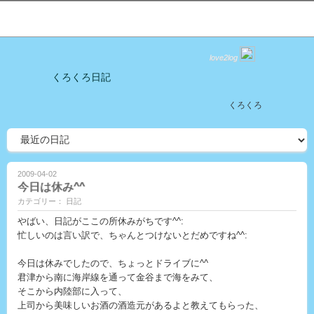
love2log
くろくろ日記
くろくろ
2009-04-02
今日は休み^^
カテゴリー： 日記
やばい、日記がここの所休みがちです^^:
忙しいのは言い訳で、ちゃんとつけないとだめですね^^:
今日は休みでしたので、ちょっとドライブに^^
君津から南に海岸線を通って金谷まで海をみて、
そこから内陸部に入って、
上司から美味しいお酒の酒造元があるよと教えてもらった、