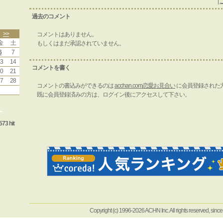
|
過去のコメント
>>
コメントはありません。
金
土
もしくはまだ承認されていません。
6
7
3
14
コメントを書く
0
21
7
28
コメントの書込みができるのは
acchan.com恋愛お見合い
に会員登録された
既に会員登録済みの方は、ログイン後にアクセスして下さい。
ー
573 hit
Copyright (c) 1996-2026 ACHN Inc. All rights reserved, sinc