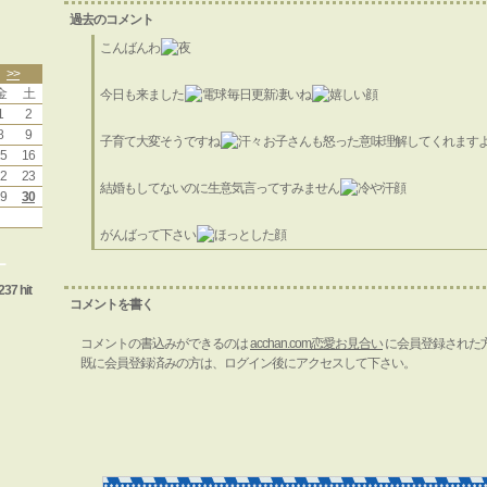
過去のコメント
こんばんわ
>>
金
土
今日も来ました
毎日更新凄いね
1
2
8
9
子育て大変そうですね
お子さんも怒った意味理解してくれます
5
16
2
23
結婚もしてないのに生意気言ってすみません
9
30
がんばって下さい
ー
237 hit
コメントを書く
コメントの書込みができるのは
acchan.com恋愛お見合い
に会員登録された
既に会員登録済みの方は、ログイン後にアクセスして下さい。