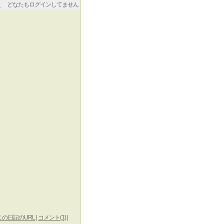
どなたもログインしてません
この日記のURL
|
コメント(1)
|