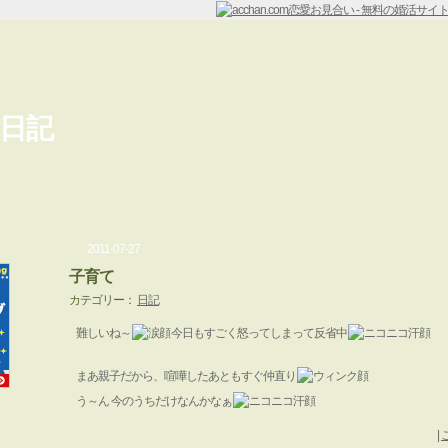
日記
2011-07-27
子育て
カテゴリー：
日記
難しいね～
今日もすごく怒ってしまって反省中
まあ親子だから、喧嘩したあともすぐ仲直り
う～ん 今のうちだけなんかなぁ
|