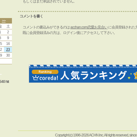
もしくはまだ承認されていません。
コメントを書く
>>
金
土
コメントの書込みができるのは
acchan.com恋愛お見合い
に会員登録された
1
2
既に会員登録済みの方は、ログイン後にアクセスして下さい。
8
9
5
16
2
23
9
30
ー
540 hit
Copyright (c) 1996-2026 ACHN Inc. All rights reserved, sinc