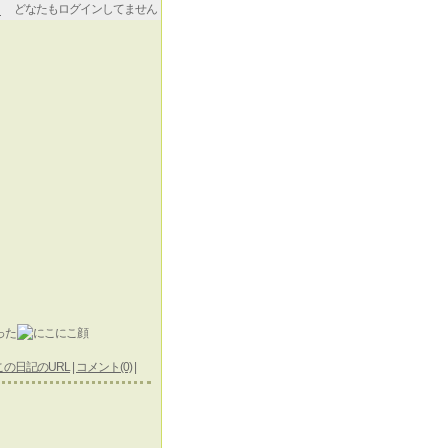
どなたもログインしてません
った
この日記のURL
|
コメント(0)
|