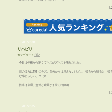
|
2007-01-31
リハビリ
カテゴリー：
日記
今日は午後から寒くてキズがズキズキ痛みだした。
首の後ろに15針のキズ、自分からは見えないけど……後ろから観ると…後
な感じらしい(￣□￣;)!!
抜糸は来週、意外と時間がま掛るね(ToT)
|
2007-01-27