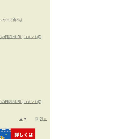
ど～やって食べよ
この日記のURL
|
コメント(0)
|
この日記のURL
|
コメント(0)
|
▲
▼ |
1
|
2
|
＞