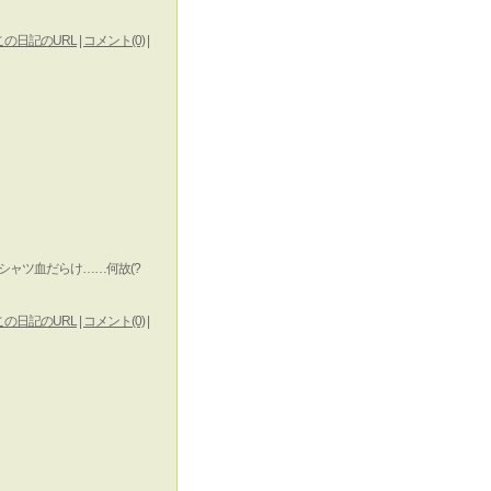
この日記のURL
|
コメント(0)
|
シャツ血だらけ……何故(?
この日記のURL
|
コメント(0)
|