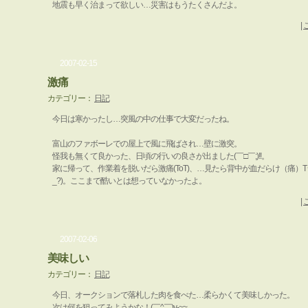
地震も早く治まって欲しい…災害はもうたくさんだよ。
|
2007-02-15
激痛
カテゴリー：
日記
今日は寒かったし…突風の中の仕事で大変だったね。
富山のファボーレでの屋上で風に飛ばされ…壁に激突。
怪我も無くて良かった、日頃の行いの良さが出ました(￣□￣;)!!。
家に帰って、作業着を脱いだら激痛(ToT)、…見たら背中が血だらけ（痛）T
_?)。ここまで酷いとは想っていなかったよ。
|
2007-02-06
美味しい
カテゴリー：
日記
今日、オークションで落札した肉を食べた…柔らかくて美味しかった。
次は何を狙ってみようかな！(￣^￣)y-~~