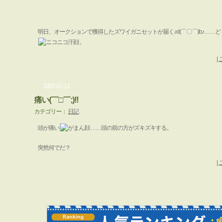
明日、オークションで獲得したズワイガニセットが届く♪d(⌒〇⌒)b♪……
。
|
2007-01-12
痛い(￣□￣;)!!
カテゴリー：
日記
頭が痛い
……頭の前の方がズキズキする。
突然何でだ？
|