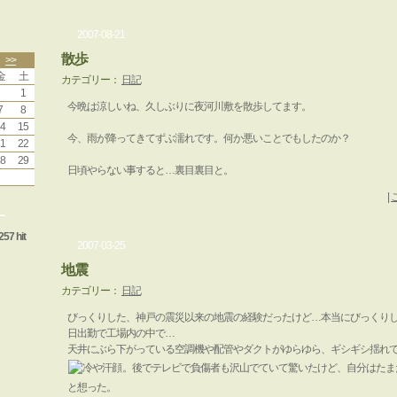
2007-08-21
散歩
>>
金
土
カテゴリー：
日記
1
今晩は涼しいね、久しぶりに夜河川敷を散歩してます。
7
8
4
15
今、雨が降ってきてずぶ濡れです。何か悪いことでもしたのか？
1
22
8
29
日頃やらない事すると…裏目裏目と。
|
ー
257 hit
2007-03-25
地震
カテゴリー：
日記
びっくりした、神戸の震災以来の地震の経験だったけど…本当にびっくり
日出勤で工場内の中で…
天井にぶら下がっている空調機や配管やダクトがゆらゆら、ギシギシ揺れ
。後でテレビで負傷者も沢山でていて驚いたけど、自分はたま
と想った。