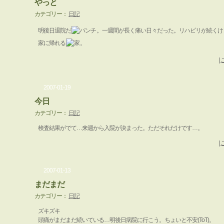
やっと
カテゴリー：
日記
明後日退院だ
。一週間が長く痛い日々だった。リハビリが続くけ
家に帰れる
。
|
2007-01-19
今日
カテゴリー：
日記
検査結果がでて…来週から入院が決まった。ただそれだけです…。
|
2007-01-13
まだまだ
カテゴリー：
日記
ズキズキ
頭痛がまだまだ続いている…明後日病院に行こう。ちょいと不安(ToT)。