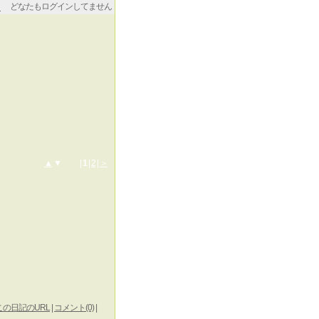
どなたもログインしてません
▲
▼ |
1
|
2
|
＞
この日記のURL
|
コメント(0)
|