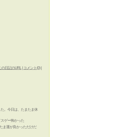
この日記のURL
|
コメント(0)
|
した。今日は、たまたま休
てスゲー怖かった
たま運が良かっただけだ