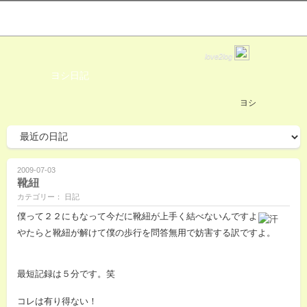
love2log
ヨシ日記
ヨシ
2009-07-03
靴紐
カテゴリー： 日記
僕って２２にもなって今だに靴紐が上手く結べないんですよ
やたらと靴紐が解けて僕の歩行を問答無用で妨害する訳ですよ。
最短記録は５分です。笑
コレは有り得ない！