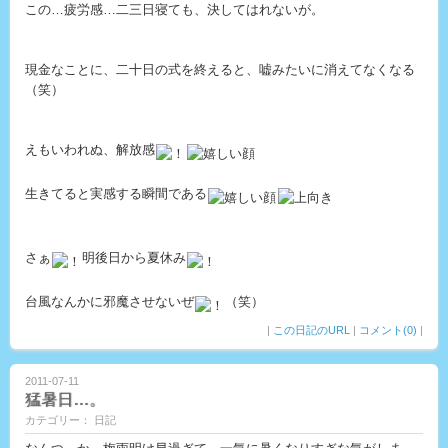
この…疲労感…二三日寝ても、決してはれないが。
現金なことに、二十日の式を終えると、嘘みたいに消えてなくなる
（笑）
えもいわれぬ、解放感
生きてると実感する瞬間である
さぁ
明後日から夏休み
台風なんかに邪魔させないぜ
（笑）
|
この日記のURL
|
コメント(0)
|
2011-07-11
猛暑日…。
カテゴリー： 日記