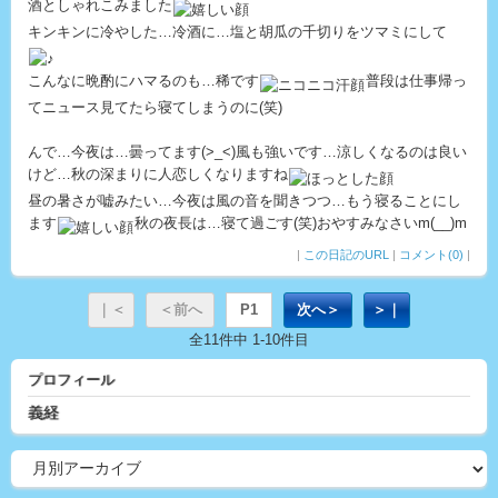
酒としゃれこみました
キンキンに冷やした…冷酒に…塩と胡瓜の千切りをツマミにして
こんなに晩酌にハマるのも…稀です
普段は仕事帰っ
てニュース見てたら寝てしまうのに(笑)
んで…今夜は…曇ってます(>_<)風も強いです…涼しくなるのは良い
けど…秋の深まりに人恋しくなりますね
昼の暑さが嘘みたい…今夜は風の音を聞きつつ…もう寝ることにし
ます
秋の夜長は…寝て過ごす(笑)おやすみなさいm(__)m
|
この日記のURL
|
コメント(0)
|
｜＜
＜前へ
P1
次へ＞
＞｜
全11件中 1-10件目
プロフィール
義経