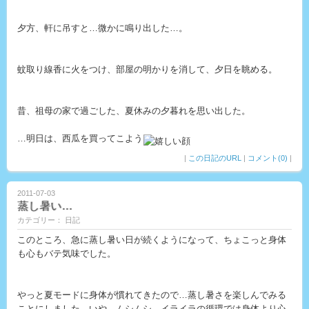
夕方、軒に吊すと…微かに鳴り出した…。
蚊取り線香に火をつけ、部屋の明かりを消して、夕日を眺める。
昔、祖母の家で過ごした、夏休みの夕暮れを思い出した。
…明日は、西瓜を買ってこよう
|
この日記のURL
|
コメント(0)
|
2011-07-03
蒸し暑い…
カテゴリー： 日記
このところ、急に蒸し暑い日が続くようになって、ちょこっと身体
も心もバテ気味でした。
やっと夏モードに身体が慣れてきたので…蒸し暑さを楽しんでみる
ことにしました。いや、ムシムシ、イライラの循環では身体より心