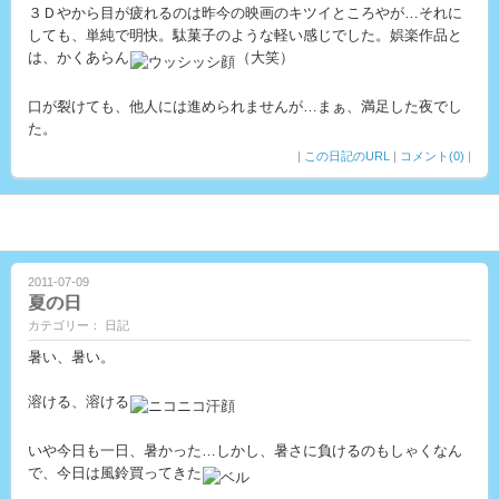
３Ｄやから目が疲れるのは昨今の映画のキツイところやが…それに
しても、単純で明快。駄菓子のような軽い感じでした。娯楽作品と
は、かくあらん
（大笑）
口が裂けても、他人には進められませんが…まぁ、満足した夜でし
た。
|
この日記のURL
|
コメント(0)
|
2011-07-09
夏の日
カテゴリー： 日記
暑い、暑い。
溶ける、溶ける
いや今日も一日、暑かった…しかし、暑さに負けるのもしゃくなん
で、今日は風鈴買ってきた