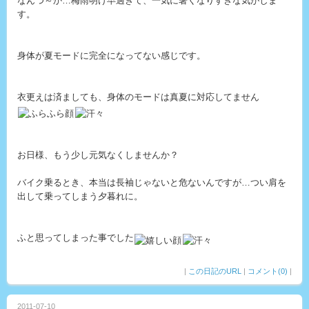
なんつ～か…梅雨明け早過ぎて、一気に暑くなりすぎな気がしま
す。
身体が夏モードに完全になってない感じです。
衣更えは済ましても、身体のモードは真夏に対応してません
お日様、もう少し元気なくしませんか？
バイク乗るとき、本当は長袖じゃないと危ないんですが…つい肩を
出して乗ってしまう夕暮れに。
ふと思ってしまった事でした
|
この日記のURL
|
コメント(0)
|
2011-07-10