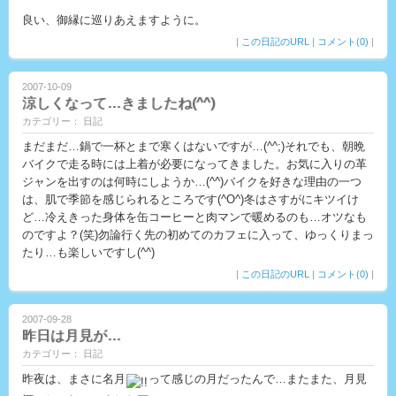
良い、御縁に巡りあえますように。
|
この日記のURL
|
コメント(0)
|
2007-10-09
涼しくなって…きましたね(^^)
カテゴリー： 日記
まだまだ…鍋で一杯とまで寒くはないですが…(^^;)それでも、朝晩
バイクで走る時には上着が必要になってきました。お気に入りの革
ジャンを出すのは何時にしようか…(^^)バイクを好きな理由の一つ
は、肌で季節を感じられるところです(^O^)冬はさすがにキツイけ
ど…冷えきった身体を缶コーヒーと肉マンで暖めるのも…オツなも
のですよ？(笑)勿論行く先の初めてのカフェに入って、ゆっくりまっ
たり…も楽しいですし(^^)
|
この日記のURL
|
コメント(0)
|
2007-09-28
昨日は月見が…
カテゴリー： 日記
昨夜は、まさに名月
って感じの月だったんで…またまた、月見