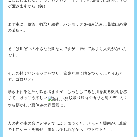
が荒みますから（笑）
まず車に、葦簾、蚊取り線香、ハンモックを積み込み…葛城山の麓
の某所へ。
そこは川ぞいの小さな公園なんですが…寂れてあまり人気がないん
です。
そこの林でハンモックをつり、葦簾と車で陰をつくり…とりあえ
ず、ゴロリと♪
動きまわると汗が吹き出ますが…じっとしてると川を渡る微風を感
じて、けっこう涼しい
蚊取り線香の香りと鳥の声…なに
やら懐かしい夏休みの雰囲気に。
人の声や車の音さえ消えて…ふと気づくと、ざぁっと驟雨が…葦簾
の上にシートを被せ、雨音も楽しみながら、ウトウトと…。