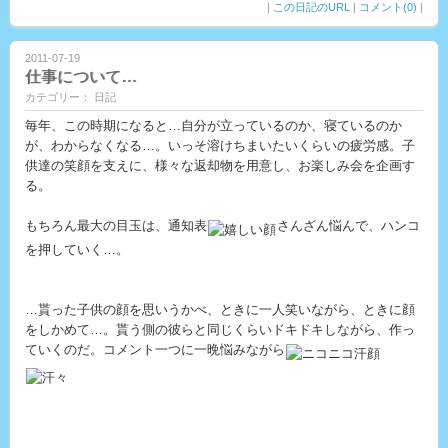
|
この日記のURL
|
コメント(0)
|
2011-07-19
仕事について…
カテゴリー： 日記
毎年、この時期になると…自分が立っているのか、寝ているのか
が、わからなくなる…。いっそ溶けちまいたいくらいの疲労感。子
供達の笑顔を支えに、様々な返却物を用意し、お楽しみ会を企画す
る。
もちろん最大の目玉は、通知表
さんざん悩んで、ハンコ
を押していく…。
…貰った子供の顔を思いうかべ、ときに一人笑いながら、ときに顔
をしかめて…。貰う側の彼らと同じくらいドキドキしながら、作っ
ていくのだ。コメント一つに一晩悩みながら