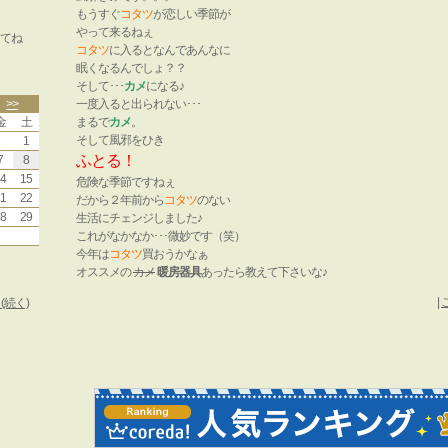
もうすぐ
コタツ
が恋しい季節が
やって来るねぇ
てね
コタツ
に入るとなんであんなに
眠くなるんでしょ？？
そして･･･
カメ
になる♪
>>
一度入ると出られない･･･
金
土
まるで
カメ
。
そして風邪をひき
1
ふとる！
7
8
4
15
危険な季節ですねぇ
1
22
だから２年前から
コタツ
のない
8
29
生活にチェンジしました♪
これがなかなか･･･微妙です（笑）
今年は
コタツ
買おうかなぁ
オススメの
カメ
暖房器具
あったら教えて下さいな♪
|
続く)