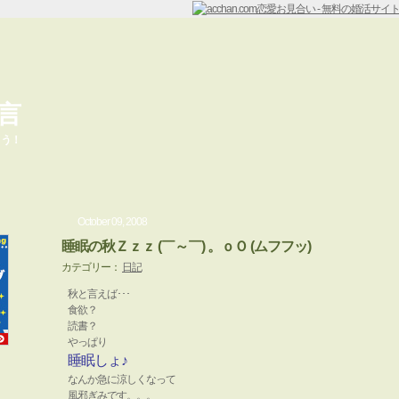
言
ょう！
October 09, 2008
睡眠の秋Ｚｚｚ (￣～￣) 。ｏＯ (ムフフッ)
カテゴリー：
日記
秋と言えば･･･
食欲？
読書？
やっぱり
睡眠しょ♪
なんか急に涼しくなって
風邪ぎみです。。。