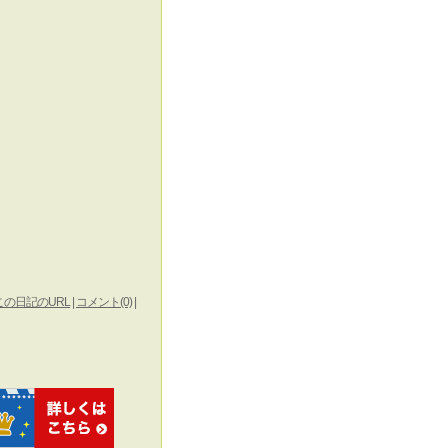
この日記のURL
|
コメント(0)
|