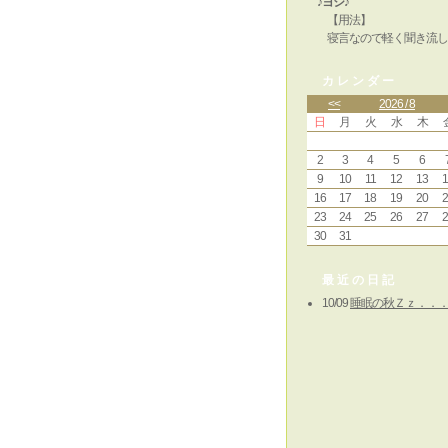
♪ヨシ♪
【用法】
寝言なので軽く聞き流し
カレンダー
<<
2026 / 8
日
月
火
水
木
2
3
4
5
6
9
10
11
12
13
1
16
17
18
19
20
2
23
24
25
26
27
2
30
31
最近の日記
10/09
睡眠の秋Ｚｚ．．．(