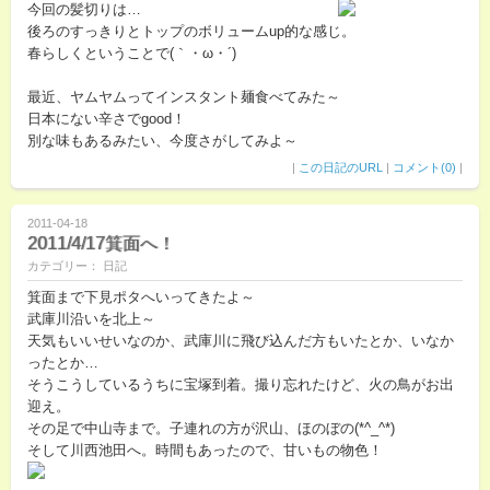
今回の髪切りは…
後ろのすっきりとトップのボリュームup的な感じ。
春らしくということで(｀・ω・´)
最近、ヤムヤムってインスタント麺食べてみた～
日本にない辛さでgood！
別な味もあるみたい、今度さがしてみよ～
|
この日記のURL
|
コメント(0)
|
2011-04-18
2011/4/17箕面へ！
カテゴリー： 日記
箕面まで下見ポタへいってきたよ～
武庫川沿いを北上～
天気もいいせいなのか、武庫川に飛び込んだ方もいたとか、いなか
ったとか…
そうこうしているうちに宝塚到着。撮り忘れたけど、火の鳥がお出
迎え。
その足で中山寺まで。子連れの方が沢山、ほのぼの(*^_^*)
そして川西池田へ。時間もあったので、甘いもの物色！