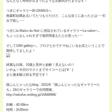
なんとなく時間が止まったような雰囲気がたまらなす！
つぎにギャラリーBI-DAMASへ
南森町結構あるいてたつもりだけど、こんな近くにあったとは･･･灯
台下暗し･･･
つぎにla Maiso du Noir に併設されているギャラリーLa salonへ。
ちょっとおしゃれすぎで場所間違えたとか思った･･･
そして10W galleryへ。ブログとかでナマねこいるお店ということで
期待してましたよ！
綺麗な白猫。10歳と意外と妙齢！見えないの！
いやぁ～今日のラストまでサイコーとは(´∀｀)
また週末駆け回る予定です！
猫ふんじゃったなblog : 2011年『猫ふんじゃったなギャラリーた
ち』18のギャラリーで合同開催。
http://nekofun.exblog.jp/15848996/
距離：40.69km
時間：2h30min