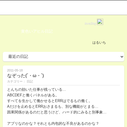
love2log
黄色いアヒル日記
はるいち
2011-05-18
なぞった(´・ω・`)
カテゴリー： 日記
とんちの効いた仕事が残っている…
ABCDEFと働くパネルがある。
すべてを生かして働かせるとERRはでるもの働く。
Aだけを止めるとERRおさまるも、別な機能がとまる…
因果関係があるのだと思うけど、ハード的にみると別事象…
アプリなのかな？それとも内包的な不良があるのかな？