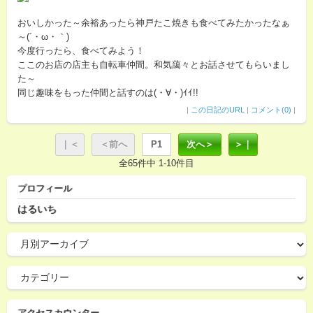
おいしかった～余裕あったら神戸たこ焼きも食べてみたかったなぁ
～(´・ω・｀)
今度行ったら、食べてみよう！
ここのお店の店主も自転車仲間。和気藹々とお話させてもらいまし
た～
同じ趣味をもった仲間と話すのは(・∀・)ｲｲ!!
|
この日記のURL
|
コメント(0)
|
｜＜
＜前へ
P1
次へ＞
＞｜
全65件中 1-10件目
プロフィール
はるいち
アクセスカウンター