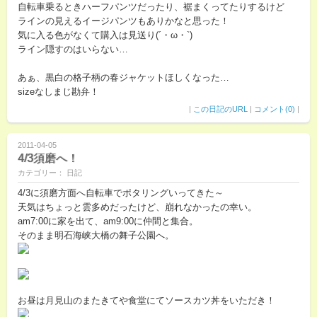
自転車乗るときハーフパンツだったり、裾まくってたりするけど
ラインの見えるイージパンツもありかなと思った！
気に入る色がなくて購入は見送り(´・ω・`)
ライン隠すのはいらない…
あぁ、黒白の格子柄の春ジャケットほしくなった…
sizeなしまじ勘弁！
|
この日記のURL
|
コメント(0)
|
2011-04-05
4/3須磨へ！
カテゴリー： 日記
4/3に須磨方面へ自転車でポタリングいってきた～
天気はちょっと雲多めだったけど、崩れなかったの幸い。
am7:00に家を出て、am9:00に仲間と集合。
そのまま明石海峡大橋の舞子公園へ。
お昼は月見山のまたきてや食堂にてソースカツ丼をいただき！