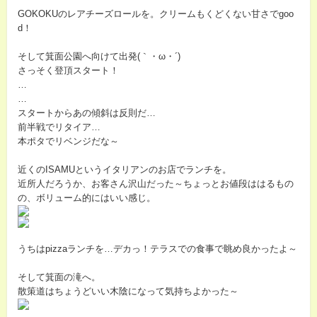
GOKOKUのレアチーズロールを。クリームもくどくない甘さでgoo
d！
そして箕面公園へ向けて出発(｀・ω・´)
さっそく登頂スタート！
…
…
スタートからあの傾斜は反則だ…
前半戦でリタイア…
本ポタでリベンジだな～
近くのISAMUというイタリアンのお店でランチを。
近所人だろうか、お客さん沢山だった～ちょっとお値段ははるもの
の、ボリューム的にはいい感じ。
うちはpizzaランチを…デカっ！テラスでの食事で眺め良かったよ～
そして箕面の滝へ。
散策道はちょうどいい木陰になって気持ちよかった～