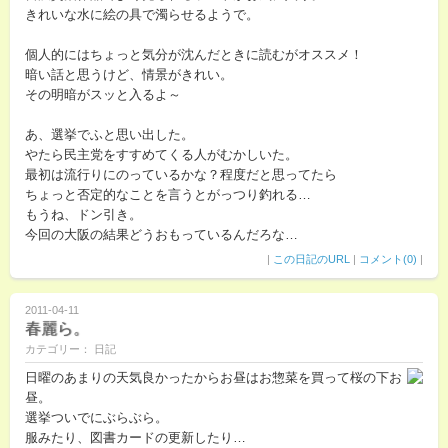
きれいな水に絵の具で濁らせるようで。
個人的にはちょっと気分が沈んだときに読むがオススメ！
暗い話と思うけど、情景がきれい。
その明暗がスッと入るよ～
あ、選挙でふと思い出した。
やたら民主党をすすめてくる人がむかしいた。
最初は流行りにのっているかな？程度だと思ってたら
ちょっと否定的なことを言うとがっつり釣れる…
もうね、ドン引き。
今回の大阪の結果どうおもっているんだろな…
|
この日記のURL
|
コメント(0)
|
2011-04-11
春麗ら。
カテゴリー： 日記
日曜のあまりの天気良かったからお昼はお惣菜を買って桜の下お
昼。
選挙ついでにぶらぶら。
服みたり、図書カードの更新したり…