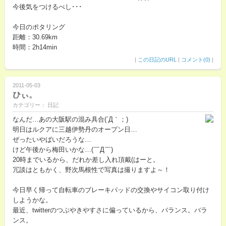
今後気をつけるべし･･･
今日のポタリング
距離：30.69km
時間：2h14min
|
この日記のURL
|
コメント(0)
|
2011-05-03
ひぃ。
カテゴリー： 日記
なんだ…あの大阪駅の混み具合(´Д｀；)
明日はルクアに三越伊勢丹のオープン日…
ぜったいやばいだろうな…
けど午後から梅田いかな…(￣Д￣)
20時までいるから、だれか差し入れ頂戴(はーと。
冗談はともかく、野次馬根性で写真は撮りますよ～！
今日早く帰って自転車のブレーキパッドの交換やサイコン取り付け
しようかな。
最近、twitterのつぶやきやすさに偏っているから、バランス。バラ
ンス。