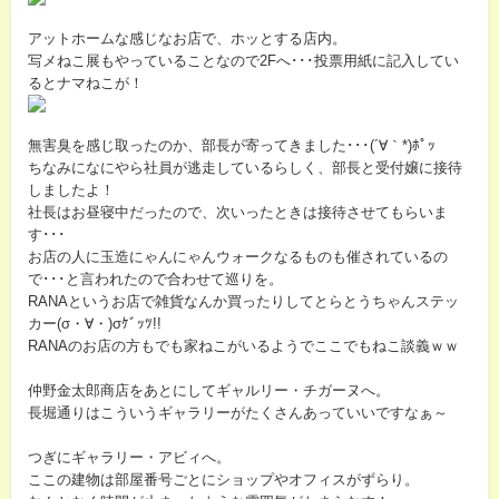
アットホームな感じなお店で、ホッとする店内。
写メねこ展もやっていることなので2Fへ･･･投票用紙に記入してい
るとナマねこが！
無害臭を感じ取ったのか、部長が寄ってきました･･･(´∀｀*)ﾎﾟｯ
ちなみになにやら社員が逃走しているらしく、部長と受付嬢に接待
しましたよ！
社長はお昼寝中だったので、次いったときは接待させてもらいま
す･･･
お店の人に玉造にゃんにゃんウォークなるものも催されているの
で･･･と言われたので合わせて巡りを。
RANAというお店で雑貨なんか買ったりしてとらとうちゃんステッ
カー(σ・∀・)σｹﾞｯﾂ!!
RANAのお店の方もでも家ねこがいるようでここでもねこ談義ｗｗ
仲野金太郎商店をあとにしてギャルリー・チガーヌへ。
長堀通りはこういうギャラリーがたくさんあっていいですなぁ～
つぎにギャラリー・アビィへ。
ここの建物は部屋番号ごとにショップやオフィスがずらり。