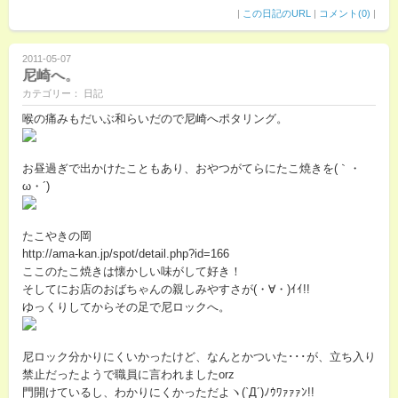
|
この日記のURL
|
コメント(0)
|
2011-05-07
尼崎へ。
カテゴリー： 日記
喉の痛みもだいぶ和らいだので尼崎へポタリング。
お昼過ぎで出かけたこともあり、おやつがてらにたこ焼きを(｀・
ω・´)
たこやきの岡
http://ama-kan.jp/spot/detail.php?id=166
ここのたこ焼きは懐かしい味がして好き！
そしてにお店のおばちゃんの親しみやすさが(・∀・)ｲｲ!!
ゆっくりしてからその足で尼ロックへ。
尼ロック分かりにくいかったけど、なんとかついた･･･が、立ち入り
禁止だったようで職員に言われましたorz
門開けているし、わかりにくかっただよヽ(`Д´)ﾉｳﾜｧｧｧﾝ!!