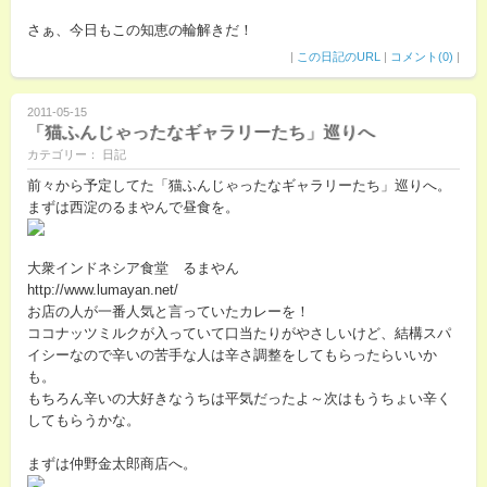
さぁ、今日もこの知恵の輪解きだ！
|
この日記のURL
|
コメント(0)
|
2011-05-15
「猫ふんじゃったなギャラリーたち」巡りへ
カテゴリー： 日記
前々から予定してた「猫ふんじゃったなギャラリーたち」巡りへ。
まずは西淀のるまやんで昼食を。
大衆インドネシア食堂 るまやん
http://www.lumayan.net/
お店の人が一番人気と言っていたカレーを！
ココナッツミルクが入っていて口当たりがやさしいけど、結構スパ
イシーなので辛いの苦手な人は辛さ調整をしてもらったらいいか
も。
もちろん辛いの大好きなうちは平気だったよ～次はもうちょい辛く
してもらうかな。
まずは仲野金太郎商店へ。