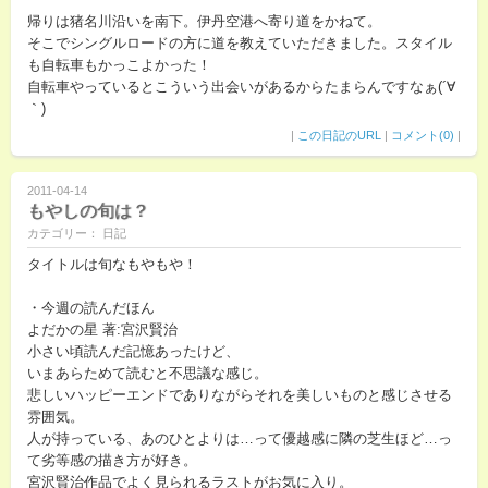
帰りは猪名川沿いを南下。伊丹空港へ寄り道をかねて。
そこでシングルロードの方に道を教えていただきました。スタイル
も自転車もかっこよかった！
自転車やっているとこういう出会いがあるからたまらんですなぁ(´∀
｀)
|
この日記のURL
|
コメント(0)
|
2011-04-14
もやしの旬は？
カテゴリー： 日記
タイトルは旬なもやもや！
・今週の読んだほん
よだかの星 著:宮沢賢治
小さい頃読んだ記憶あったけど、
いまあらためて読むと不思議な感じ。
悲しいハッピーエンドでありながらそれを美しいものと感じさせる
雰囲気。
人が持っている、あのひとよりは…って優越感に隣の芝生ほど…っ
て劣等感の描き方が好き。
宮沢賢治作品でよく見られるラストがお気に入り。