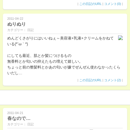
|
この日記のURL
|
コメント(0)
|
2011-04-22
ぬりぬり
カテゴリー： 日記
めんどくさがりにはいいねぇ～美容液+乳液+クリームをかねて
いる(*´ω｀*)
にしても最近、肌とか髪につけるもの
無香料とか匂いの抑えたもの増えて嬉しい。
ちょっと前の整髪料とかあの匂いが嫌でぜんぜん使わなかったくら
いだし…
|
この日記のURL
|
コメント(2)
|
2011-04-21
春なので…
カテゴリー： 日記