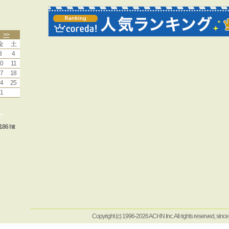
>>
金
土
3
4
0
11
7
18
4
25
1
ー
186 hit
Copyright (c) 1996-2026 ACHN Inc. All rights reserved, sinc