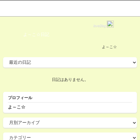
love2log
よ～こ☆日記
よ～こ☆
日記はありません。
プロフィール
よ～こ☆