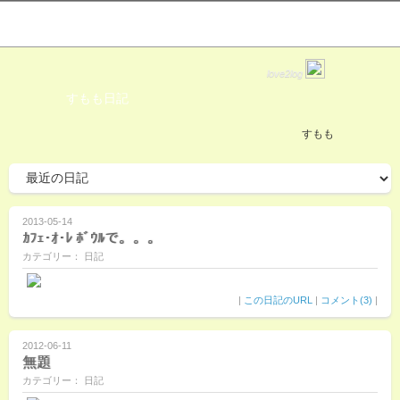
love2log
すもも日記
すもも
2013-05-14
ｶﾌｪ･ｵ･ﾚ ﾎﾞｳﾙで。。。
カテゴリー： 日記
|
この日記のURL
|
コメント(3)
|
2012-06-11
無題
カテゴリー： 日記