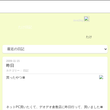
love2log
たけ日記
たけ
2009-11-15
昨日
カテゴリー： 日記
買ったやつ〓
ネットPC買いたくて、デオデオ倉敷店に昨日行って、買いました〓